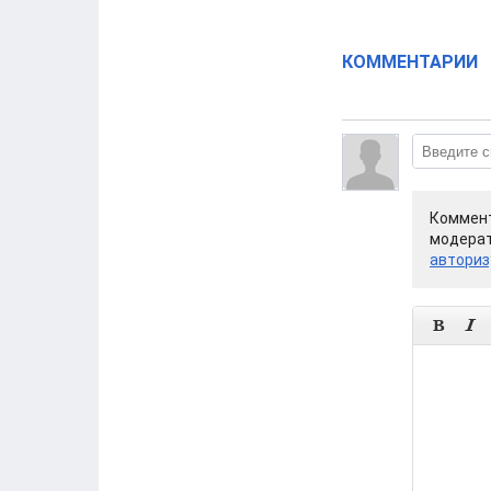
КОММЕНТАРИИ
Коммент
модерат
авториз

