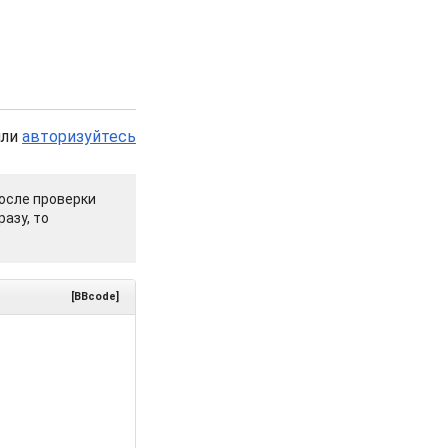
или
авторизуйтесь
осле проверки
азу, то
[BBcode]