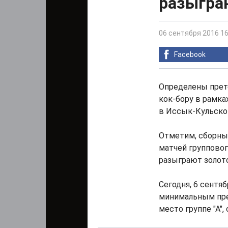
разыграю
06 сентября 2016 16
Facebook
Определены прет
кок-бору в рамка
в Иссык-Кульской
Отметим, сборные
матчей групповог
разыграют золото
Сегодня, 6 сентя
минимальным пре
место группе "А"