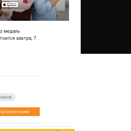
ю медаль
тоится завтра, 7
вников
Одноклассники