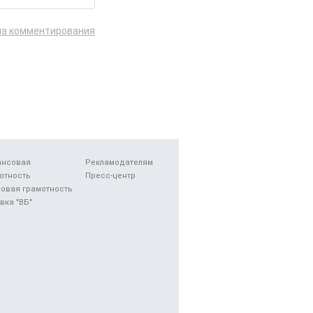
ла комментирования
ансовая
Рекламодателям
отность
Пресс-центр
овая грамотность
вка "ВБ"