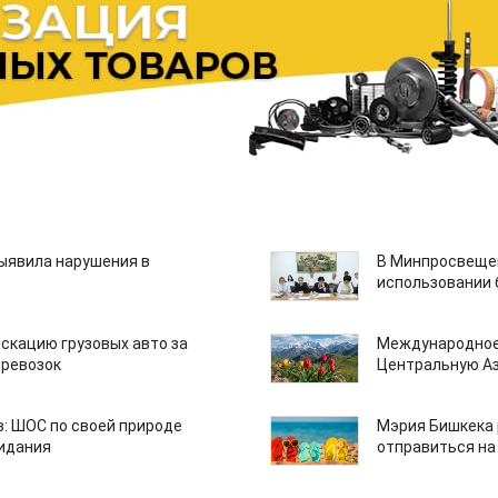
ыявила нарушения в
В Минпросвещен
использовании
скацию грузовых авто за
Международное
еревозок
Центральную А
: ШОС по своей природе
Мэрия Бишкека 
зидания
отправиться на