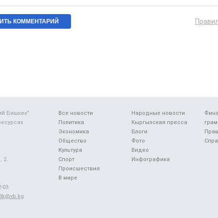
Прави
ий Бишкек"
Все новости
Народные новости
Фин
ресурсах
Политика
Кыргызская пресса
грам
Экономика
Блоги
Прав
Общество
Фото
Спра
Культура
Видео
 2.
Спорт
Инфографика
Происшествия
В мире
-03.
48k@vb.kg