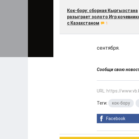
Кок-бору: сборная Кыргызстана
разыграет золото Игр кочевник
с Казахстаном
1
сентября.
Сообщи свою ново
URL: https://www.vb
Теги:
кок-бору
,
Facebook