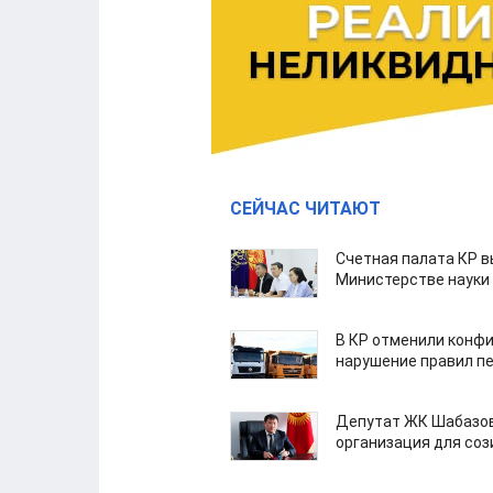
СЕЙЧАС ЧИТАЮТ
Счетная палата КР в
Министерстве науки
В КР отменили конфи
нарушение правил п
Депутат ЖК Шабазов
организация для со