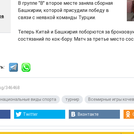
В группе "В" второе месте заняла сборная
Башкирии, которой присудили победу в
ов
связи с неявкой команды Турции.
Теперь Китай и Башкирия поборются за бронзову
состязаний по кок-бору. Матч за третье место сос
сть:
.kg/346468
национальные виды спорта
,
турнир
,
Всемирные игры коче
Twitter
Вконтакте