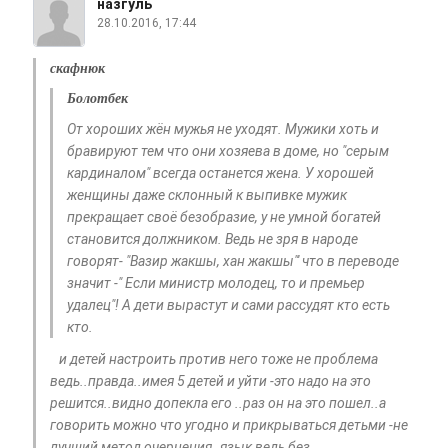
назгуль
28.10.2016, 17:44
скафнюк
Болотбек
От хороших жён мужья не уходят. Мужики хоть и
бравируют тем что они хозяева в доме, но "серым
кардиналом" всегда останется жена. У хорошей
женщины даже склонный к выпивке мужик
прекращает своё безобразие, у не умной богатей
становится должником. Ведь не зря в народе
говорят- "Вазир жакшы, хан жакшы"' что в переводе
значит -" Если министр молодец, то и премьер
удалец"! А дети вырастут и сами рассудят кто есть
кто.
и детей настроить против него тоже не проблема
ведь..правда..имея 5 детей и уйти -это надо на это
решится..видно допекла его ..раз он на это пошел..а
говорить можно что угодно и прикрываться детьми -не
лучший метод очернения..язык ведь без