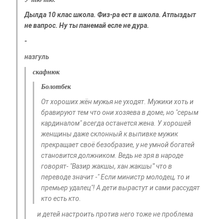
Дылда 10 клас школа. Физ-ра ест в школа. Атпыздыт
не вапрос. Ну ты панемай есле не дура.
-
назгуль
скафнюк
Болотбек
От хороших жён мужья не уходят. Мужики хоть и
бравируют тем что они хозяева в доме, но "серым
кардиналом" всегда останется жена. У хорошей
женщины даже склонный к выпивке мужик
прекращает своё безобразие, у не умной богатей
становится должником. Ведь не зря в народе
говорят- "Вазир жакшы, хан жакшы"' что в
переводе значит -" Если министр молодец, то и
премьер удалец"! А дети вырастут и сами рассудят
кто есть кто.
и детей настроить против него тоже не проблема