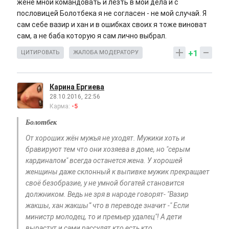
жене мной командовать и лезть в мои дела и с
пословицей Болотбека я не согласен - не мой случай. Я
сам себе вазир и хан и в ошибках своих я тоже виноват
сам, а не баба которую я сам лично выбрал.
+1
ЦИТИРОВАТЬ
ЖАЛОБА МОДЕРАТОРУ
Карина Ергиева
28.10.2016, 22:56
Карма:
-5
Болотбек
От хороших жён мужья не уходят. Мужики хоть и
бравируют тем что они хозяева в доме, но "серым
кардиналом" всегда останется жена. У хорошей
женщины даже склонный к выпивке мужик прекращает
своё безобразие, у не умной богатей становится
должником. Ведь не зря в народе говорят- "Вазир
жакшы, хан жакшы"' что в переводе значит -" Если
министр молодец, то и премьер удалец"! А дети
вырастут и сами рассудят кто есть кто.