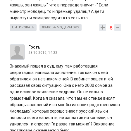
жакшы, хан жакшы"' что в переводе значит -" Если
министр молодец, то и премьер удалец"! А дети
вырастут и сами рассудят кто есть кто.
-5
ЦИТИРОВАТЬ
ЖАЛОБА МОДЕРАТОРУ
Гость
28.10.2016, 14:22
Знакомый пошел в суд, ему там работавшая
секретарша написала заявление, так как он к ней
обратился, он не знаком с ней. В кабинет зашел и ей
рассказал свою ситуацию. Она с него 2000 сомов за
одно исковое заявление содрала. Он не сильно
грамотный. Когда я сказала, что там на стенде висят
образцы заявлений и он мог бы из своих родственников
/молодых/, которые хорошо знают русский язык и
попросить его написать, не заплатив ни копейки, он
удивился и спросил "а разве так можно"? Заявление
пустяковое оказывается было.