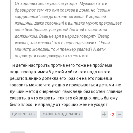
От хороших жён мужья не уходят. Мужики хоть и
бравируют тем что они хозяева в доме, но "серым
кардиналом" всегда останется жена. У хорошей
женщины даже склонный к выпивке мужик прекращает
своё безобразие, у не умной богатей становится
должником. Ведь не зря в народе говорят- "Вазир
жакшы, хан жакшы"' что в переводе значит -" Если
министр молодец, то и премьер удалец"! А дети
вырастут и сами рассудят кто есть кто.
и детей настроить против него тоже не проблема
ведь..правда..имея 5 детей и уйти -это надо на это
решится..видно допекла его ..раз он на это пошел..а
говорить можно что угодно и прикрываться детьми -не
лучший метод очернения..язык ведь без костей..главное
сказать..а что сказать ..так это ей видно..лишь бы ему
было плохо...и вправду от хороших жен не уходят..
-2
ЦИТИРОВАТЬ
ЖАЛОБА МОДЕРАТОРУ