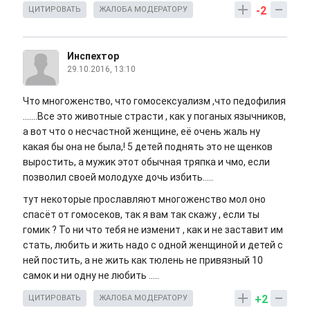
-2
ЦИТИРОВАТЬ
ЖАЛОБА МОДЕРАТОРУ
Инспехтор
29.10.2016, 13:10
Что многоженство, что гомосексуализм ,что педофилия
.......Все это животные страсти , как у поганых язычников,
а вот что о несчастной женщине, её очень жаль ну
какая бы она не была,! 5 детей поднять это не щенков
выростить, а мужик этот обычная тряпка и чмо, если
позволил своей молодухе дочь избить.....
тут некоторые прославляют многоженство мол оно
спасёт от гомосеков, так я вам так скажу , если ты
гомик ? То ни что тебя не изменит , как и не заставит им
стать, любить и жить надо с одной женщиной и детей с
ней постить, а не жить как тюлень не привязный 10
самок и ни одну не любить .....
+2
ЦИТИРОВАТЬ
ЖАЛОБА МОДЕРАТОРУ