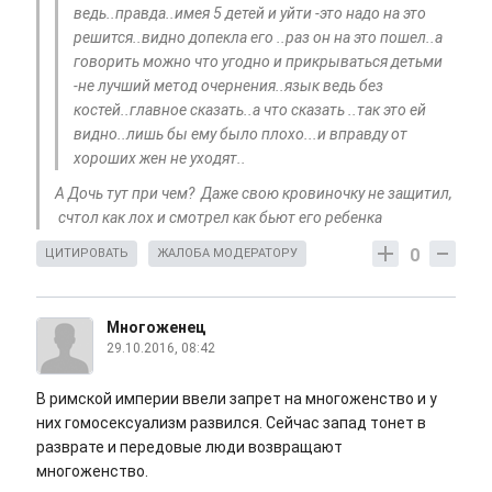
ведь..правда..имея 5 детей и уйти -это надо на это
решится..видно допекла его ..раз он на это пошел..а
говорить можно что угодно и прикрываться детьми
-не лучший метод очернения..язык ведь без
костей..главное сказать..а что сказать ..так это ей
видно..лишь бы ему было плохо...и вправду от
хороших жен не уходят..
А Дочь тут при чем? Даже свою кровиночку не защитил,
счтол как лох и смотрел как бьют его ребенка
0
ЦИТИРОВАТЬ
ЖАЛОБА МОДЕРАТОРУ
Многоженец
29.10.2016, 08:42
В римской империи ввели запрет на многоженство и у
них гомосексуализм развился. Сейчас запад тонет в
разврате и передовые люди возвращают
многоженство.