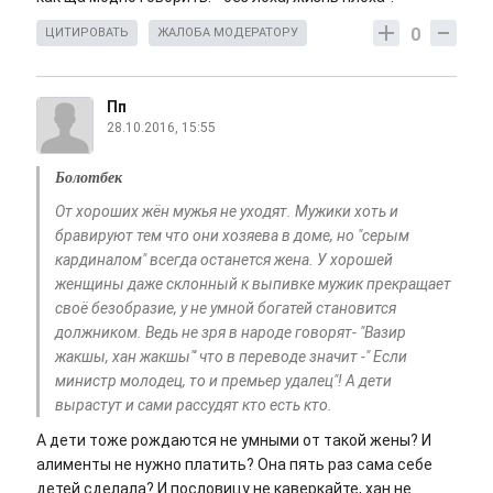
0
ЦИТИРОВАТЬ
ЖАЛОБА МОДЕРАТОРУ
Пп
28.10.2016, 15:55
Болотбек
От хороших жён мужья не уходят. Мужики хоть и
бравируют тем что они хозяева в доме, но "серым
кардиналом" всегда останется жена. У хорошей
женщины даже склонный к выпивке мужик прекращает
своё безобразие, у не умной богатей становится
должником. Ведь не зря в народе говорят- "Вазир
жакшы, хан жакшы"' что в переводе значит -" Если
министр молодец, то и премьер удалец"! А дети
вырастут и сами рассудят кто есть кто.
А дети тоже рождаются не умными от такой жены? И
алименты не нужно платить? Она пять раз сама себе
детей сделала? И пословицу не каверкайте, хан не