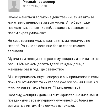
Ученый профессор
30.10.2016, 17:08
Нужно жениться только на девственницах и взять за
них ответственность за всю жизнь. А то берут уже
проколотых, делают детей, сожалеют, разводятся,
потом сирот умножают.
Не девственниц можно взять пятыми женами, а не
первой. Раньше за секс вне брака евреи камнем
забивали.
Мужчины и женщины по разному созданы и они никак не
равны. Мы можем делать детей каждый день, а
женшины раз в год. Где равенство?
Мы не принимаем внуть сперму, а они принимают и если
приняли от многих, то их утроба уже мусорный ящик. А у
мужчин разве такое бывает? Где равенство?
Поэтому, женщины должны быть кристально чистыми и
преданными своему первому мужчине. И до брака не
вступать в интим. И не осуждать токалок.