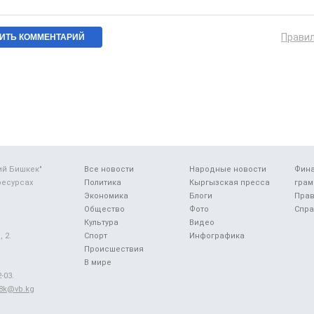
Прави
ий Бишкек"
Все новости
Народные новости
Фин
ресурсах
Политика
Кыргызская пресса
грам
Экономика
Блоги
Прав
Общество
Фото
Спра
Культура
Видео
 2.
Спорт
Инфографика
Происшествия
В мире
-03.
48k@vb.kg