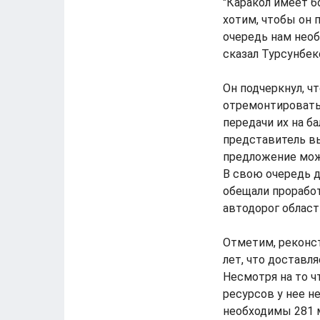
"Каракол имеет б
хотим, чтобы он 
очередь нам необ
сказал Турсунбек
Он подчеркнул, ч
отремонтировать 
передачи их на б
представитель в
предложение мож
В свою очередь д
обещали проработ
автодорог област
Отметим, реконст
лет, что доставля
Несмотря на то ч
ресурсов у нее н
необходимы 281 