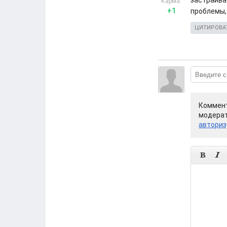
застраива
Карма:
+1
проблемы,
ЦИТИРОВА
Коммент
модерат
авториз

