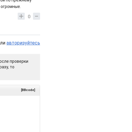
дой по прежнему
ы огромные.
0
или
авторизуйтесь
осле проверки
азу, то
[BBcode]