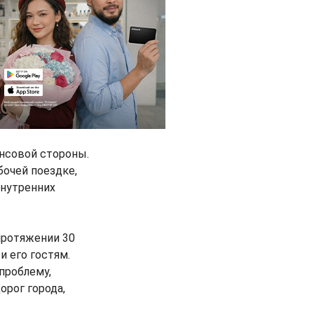
нсовой стороны.
очей поездке,
внутренних
протяжении 30
и его гостям.
проблему,
орог города,