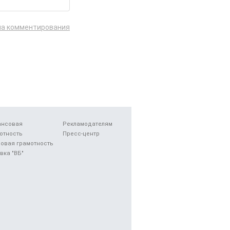
ла комментирования
ансовая
Рекламодателям
отность
Пресс-центр
овая грамотность
вка "ВБ"