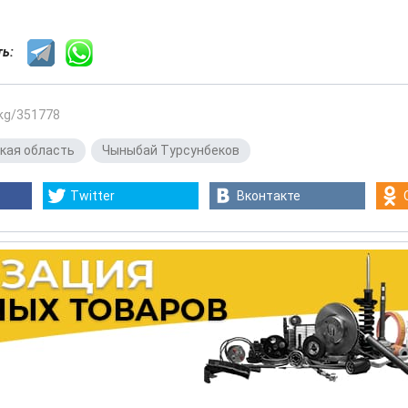
сть:
.kg/351778
кая область
,
Чыныбай Турсунбеков
Twitter
Вконтакте