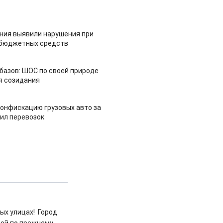
ия выявили нарушения при
 бюджетных средств
азов: ШОС по своей природе
я созидания
конфискацию грузовых авто за
ил перевозок
ных улицах! Город