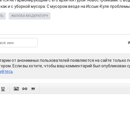
ется не гармонирующим с его архитектурой новостройками. С во
 как и с уборкой мусора. С мусором везде на Иссык-Куле проблем
ТЬ
ЖАЛОБА МОДЕРАТОРУ
арии от анонимных пользователей появляются на сайте только п
ором. Если вы хотите, чтобы ваш комментарий был опубликован ср
уйтесь



