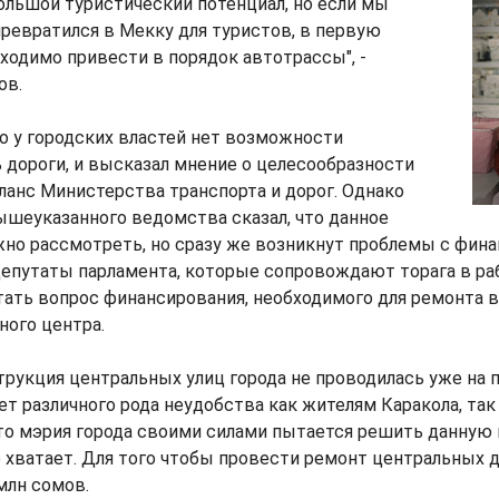
ольшой туристический потенциал, но если мы
превратился в Мекку для туристов, в первую
ходимо привести в порядок автотрассы", -
ов.
то у городских властей нет возможности
дороги, и высказал мнение о целесообразности
аланс Министерства транспорта и дорог. Однако
ышеуказанного ведомства сказал, что данное
но рассмотреть, но сразу же возникнут проблемы с фина
епутаты парламента, которые сопровождают торага в раб
ать вопрос финансирования, необходимого для ремонта 
ного центра.
рукция центральных улиц города не проводилась уже на 
ет различного рода неудобства как жителям Каракола, так 
то мэрия города своими силами пытается решить данную 
е хватает. Для того чтобы провести ремонт центральных д
млн сомов.