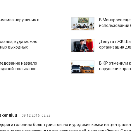
ыявила нарушения в
В Минпросвещен
использовании
казала, куда можно
Депутат ЖК Шаб
нных выходных
организация дл
едование назвало
В КР отменили 
одиной тюльпанов
нарушение прав
sker uluu
09.12.2016, 02:23
дороги головная боль туристов, но и уродские комки на централь