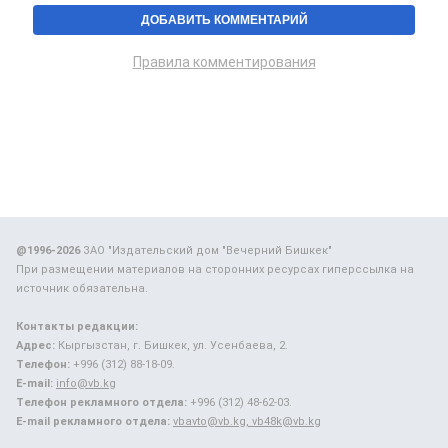
Правила комментирования
@1996-2026
ЗАО "Издательский дом "Вечерний Бишкек"
При размещении материалов на сторонних ресурсах гиперссылка на
источник обязательна.
Контакты редакции:
Адрес:
Кыргызстан, г. Бишкек, ул. Усенбаева, 2.
Телефон:
+996 (312) 88-18-09.
E-mail:
info@vb.kg
Телефон рекламного отдела:
+996 (312) 48-62-03.
E-mail рекламного отдела:
vbavto@vb.kg, vb48k@vb.kg