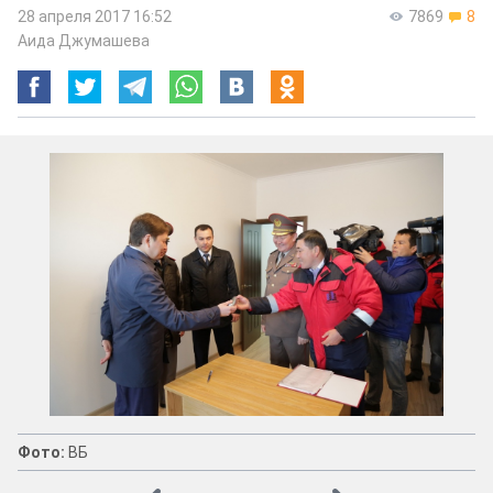
28 апреля 2017 16:52
7869
8
Аида Джумашева
Фото:
ВБ