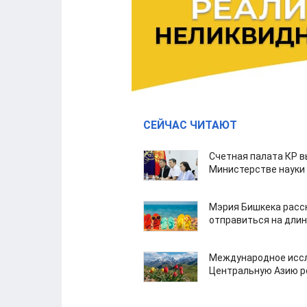
СЕЙЧАС ЧИТАЮТ
Счетная палата КР в
Министерстве науки
Мэрия Бишкека расс
отправиться на дли
Международное иссл
Центральную Азию р