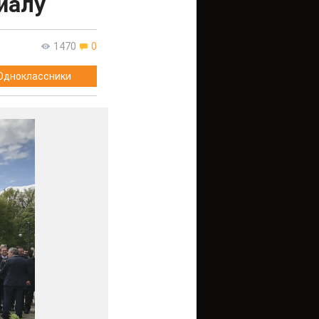
иалу
1470
0
Одноклассники