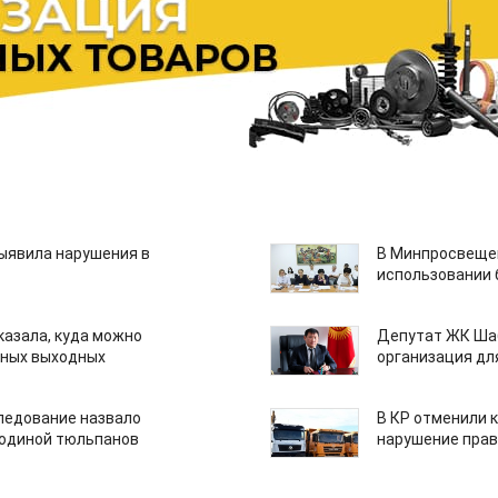
ыявила нарушения в
В Минпросвещен
использовании
казала, куда можно
Депутат ЖК Шаб
нных выходных
организация дл
едование назвало
В КР отменили 
одиной тюльпанов
нарушение прав