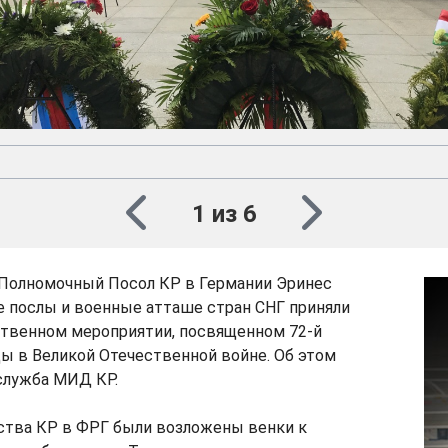
1 из 6
Полномочный Посол КР в Германии Эринес
е послы и военные атташе стран СНГ приняли
ственном мероприятии, посвященном 72-й
ы в Великой Отечественной войне. Об этом
служба МИД КР.
ства КР в ФРГ были возложены венки к