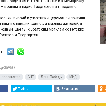
освободителя в Трептов парке и к мемориалу
 воинам в парке Тиергартен в г. Берлине.
ческих миссий и участники церемонии почтили
 память павших воинов и мирных жителей, а
 живые цветы к братским могилам советских
Трептов и Тиергартен.
сть:
.kg/359583
посольство
,
СНГ
,
День Победы
,
МИД
Twitter
Вконтакте