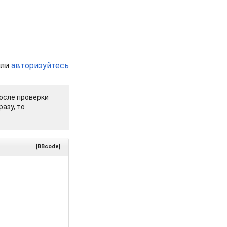
или
авторизуйтесь
осле проверки
азу, то
[BBcode]