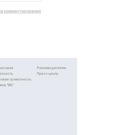
ла комментирования
ансовая
Рекламодателям
отность
Пресс-центр
овая грамотность
вка "ВБ"