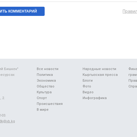
Прави
ий Бишкек"
Все новости
Народные новости
Фин
ресурсах
Политика
Кыргызская пресса
грам
Экономика
Блоги
Прав
Общество
Фото
Спра
Культура
Видео
 2.
Спорт
Инфографика
Происшествия
В мире
-03.
48k@vb.kg