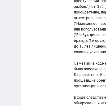
преступлений, пр
разбою"), ст. 375
приобретение, пе
огнестрельного ор
("Незаконное пере
или использовани
("Возбуждение на
вражды") и осуж
до 15 лет лишени
колонии усиленно
Отметим, в ходе 
была пресечена 
Кыргызстана. В со
прошедшие боеву
организации и с
В ходе следстве
обнаружены и из