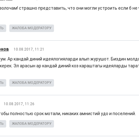
волочам! страшно представить, что они могли устроить если б не
ТЬ
ЖАЛОБА МОДЕРАТОРУ
онов
10.08.2017, 11:21
лум. Ар кандай диний идеялогияларди алып журушот. Биздин молд
керек. Эл арасын ар кандай диний коз караштагы идеяларды тар
ТЬ
ЖАЛОБА МОДЕРАТОРУ
10.08.2017, 11:26
тобы полностью срок мотали, никаких амнистий удо и поселений.
ТЬ
ЖАЛОБА МОДЕРАТОРУ