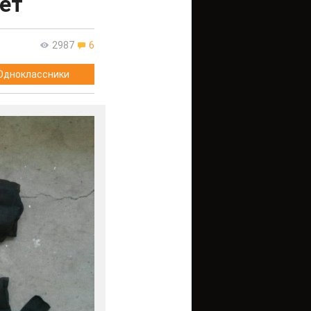
ет
2987
6
Одноклассники