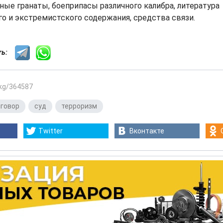
ные гранаты, боеприпасы различного калибра, литература
о и экстремистского содержания, средства связи.
сть:
.kg/364587
иговор
,
суд
,
терроризм
Twitter
Вконтакте