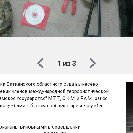
1 из 3
ии Баткенского областного суда вынесено
ении членов международной террористической
мское государство" М.Т.Т., С.К.М. и Р.А.М., ранее
цслужбами. Об этом сообщает пресс-служба
признаны виновными в совершении