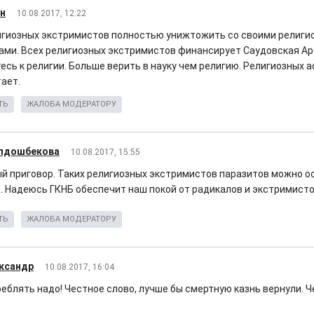
н
10.08.2017, 12:22
игиозных экстримистов полностью унижтожить со своими религ
ами. Всех религиозных экстримистов финансирует Саудовская Ар
есь к религии. Больше верить в науку чем религию. Религиозных 
тает.
ТЬ
ЖАЛОБА МОДЕРАТОРУ
лдошбекова
10.08.2017, 15:55
й приговор. Таких религиозных экстримистов паразитов можно ос
. Надеюсь ГКНБ обеспечит наш покой от радикалов и экстримисто
ТЬ
ЖАЛОБА МОДЕРАТОРУ
ксандр
10.08.2017, 16:04
реблять надо! Честное слово, лучше бы смертную казнь вернули. Ч