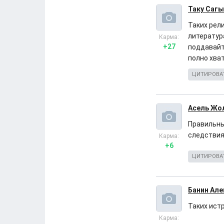
Таку Сагы
Таких рел
литератур
Карма:
+27
поддавайт
полно хва
ЦИТИРОВА
Асель Жо
Правильны
следствия
Карма:
+6
ЦИТИРОВА
Банин Але
Таких ист
Карма: