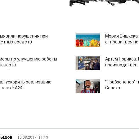
ыявили нарушения при
Мэрия Бишкека 
етных средств
отправиться на
 меры по улучшению работы
Артем Новиков:
нспорта
производствен
ал ускорить реализацию
"Трабзонспор" 
рамках ЕАЭС
Салаха
выдов
10.08.2017, 11:13