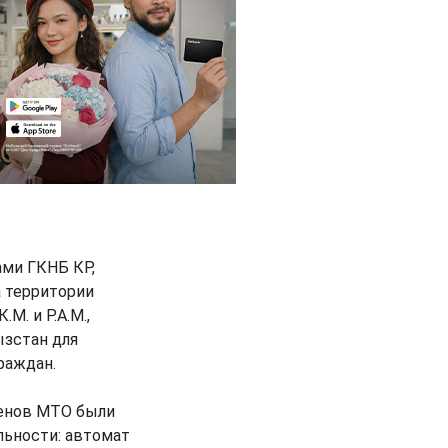
ами ГКНБ КР,
 территории
М. и Р.А.М.,
зстан для
раждан.
ленов МТО были
льности: автомат