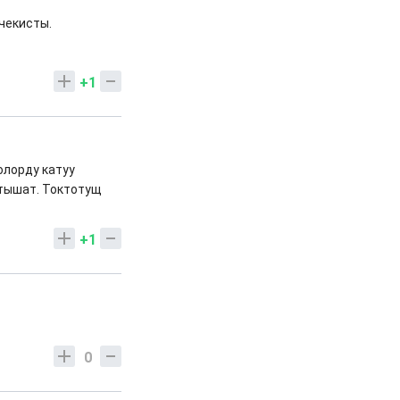
 чекисты.
+1
олорду катуу
атышат. Токтотущ
+1
0