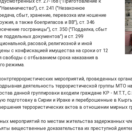
едусмотренных ст. 27-168 ("Приготовление к
 ("Наемничество"), ст. 241 ("Незаконное
редача, сбыт, хранение, перевозка или ношение
ужия, а также боеприпасов и ВВ"), ст. 346
сечение госграницы"), ст. 350 ("Подделка, сбыт
е поддельных документов") и ст. 299
циональной, расовой, религиозной и иной
дены с конфискацией имущества на сроки от 12
я свободы с отбыванием срока наказания в
го режима.
контртеррористических мероприятий, проведенных орган
подрывная деятельность террористической группы МТО на
став данной группировки входили граждане КР - М.Т.Т., С.К.
ю подготовку в Сирии и Ираке и переброшенные в Кыргы
овершения террористических актов в отношении мирных г
нных мероприятий по местам жительства задержанных ч
ъяты вещественные доказательства их преступной деяте