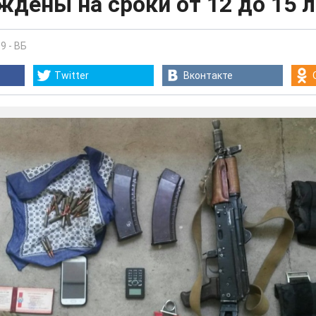
дены на сроки от 12 до 15 л
19
-
ВБ
Twitter
Вконтакте