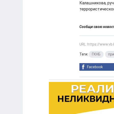
Калашникова, руч
террористическог
Сообщи свою ново
URL: https://www.vb
Теги:
ГКНБ
,
пр
Facebook