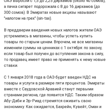
ОАЭ выросли с 1,5 до 2,25 дирхамов (около 40 сомов),
а пачка сигарет подорожала с 8 до 16 дирхамов (до
300 сомов). В Эмиратах новые акцизы называют
"налогом на грех" (sin-tax).
В преддверии введения новых налогов жители ОАЭ
устремились в магазины, чтобы успеть купить
товары по старым ценам. Впрочем, не все магазины
изменили суммы на ценниках с 1 октября: по закону,
если товар был получен до вступления закона в силу,
то продавец имеет право не применять к нему новые
ставки.
С 1 января 2018 года в ОАЭ будет введен НДС на
товары и услуги в размере пяти процентов. Эмираты
вместе с Саудовской Аравией станут первыми
странами региона, где появится НДС. Таким образом
Абу-Даби и Эр-Риад стремятся оживить свою
экономику. Как ожидается, Бахрейн, Кувейт, Оман и