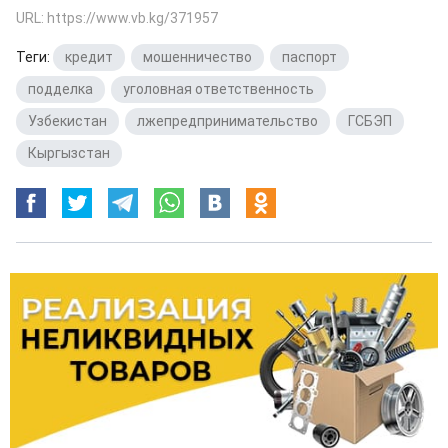
URL: https://www.vb.kg/371957
Теги:
кредит
,
мошенничество
,
паспорт
,
подделка
,
уголовная ответственность
,
Узбекистан
,
лжепредпринимательство
,
ГСБЭП
,
Кыргызстан