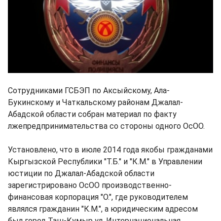
Сотрудниками ГСБЭП по Аксыйскому, Ала-
Букинскому и Чаткальскому районам Джалал-
Абадской области собран материал по факту
лжепредпринимательства со стороны одного ОсОО.
Установлено, что в июле 2014 года якобы гражданами
Кыргызской Республики "Т.Б." и "К.М." в Управлении
юстиции по Джалал-Абадской области
зарегистрировано ОсОО производственно-
финансовая корпорация "О.", где руководителем
являлся гражданин "К.М.", а юридическим адресом
был город Таш-Кумыр ул. Интернациональная.