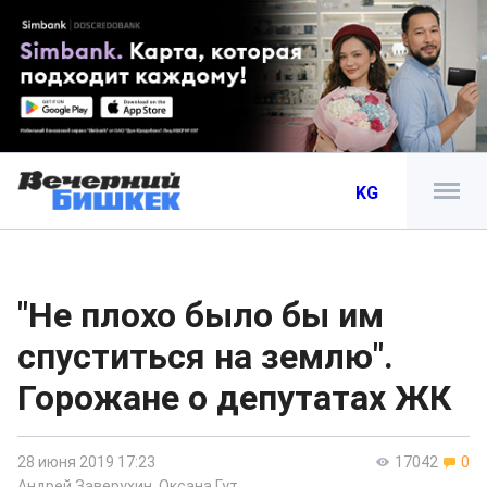
KG
"Не плохо было бы им
спуститься на землю".
Горожане о депутатах ЖК
28 июня 2019 17:23
17042
0
Андрей Заверухин
,
Оксана Гут