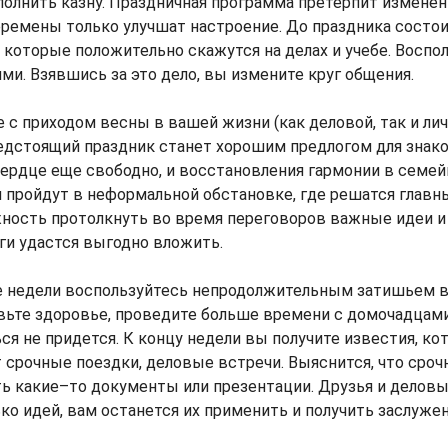
олнить казну. Праздничная программа претерпит изменен
еремены только улучшат настроение. До праздника состо
 которые положительно скажутся на делах и учебе. Воспо
и. Взявшись за это дело, вы измените круг общения.
 с приходом весны в вашей жизни (как деловой, так и лич
едстоящий праздник станет хорошим предлогом для знак
сердце еще свободно, и восстановления гармонии в семе
 пройдут в неформальной обстановке, где решатся главн
ость протолкнуть во время переговоров важные идеи и 
ги удастся выгодно вложить.
е недели воспользуйтесь непродолжительным затишьем в 
авьте здоровье, проведите больше времени с домочадцам
ся не придется. К концу недели вы получите известия, к
 срочные поездки, деловые встречи. Выяснится, что сроч
ть какие–то документы или презентации. Друзья и делов
ко идей, вам останется их применить и получить заслуже