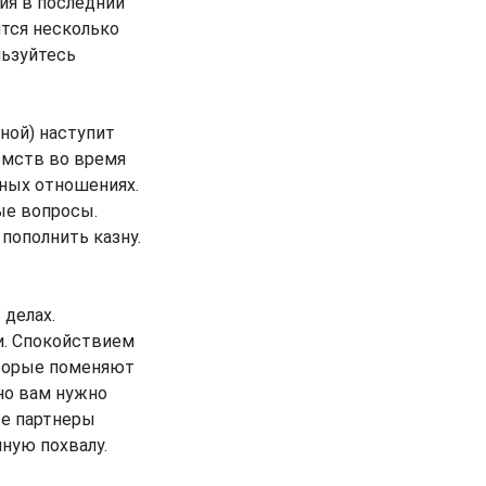
ия в последний
ится несколько
льзуйтесь
ной) наступит
омств во время
йных отношениях.
ые вопросы.
пополнить казну.
делах.
и. Спокойствием
оторые поменяют
но вам нужно
ые партнеры
нную похвалу.