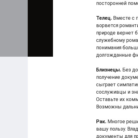
посторонней пом
Телец.
Вместе с 
ворвется романти
природе вернет б
служебному рома
понимания больш
долгожданные фи
Близнецы.
Без до
получение докуме
сыграет симпатия
сослуживцы и зн
Оставьте их комм
Возможны дальние
Рак.
Многое решит
вашу пользу. Вла
документы для пр