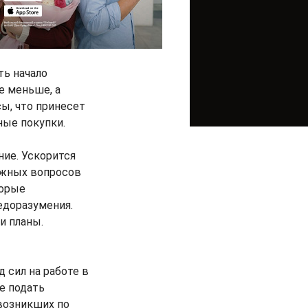
ть начало
е меньше, а
ы, что принесет
ые покупки.
ие. Ускорится
ажных вопросов
торые
едоразумения.
и планы.
 сил на работе в
е подать
возникших по