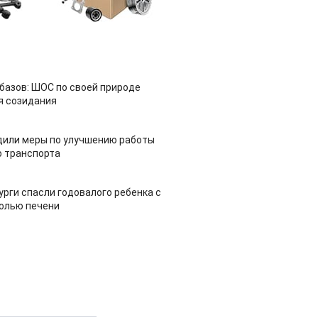
азов: ШОС по своей природе
я созидания
дили меры по улучшению работы
 транспорта
урги спасли годовалого ребенка с
холью печени