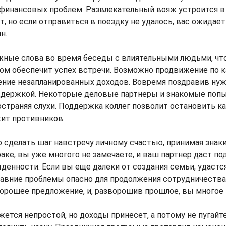
финансовых проблем. Развлекательный вояж устроится 
, но если отправиться в поездку не удалось, вас ожидает
н.
жные слова во время беседы с влиятельными людьми, чт
м обеспечит успех встречи. Возможно продвижение по 
чение незапланированных доходов. Вовремя поздравив ну
оддержкой. Некоторые деловые партнеры и знакомые поп
страняя слухи. Поддержка коллег позволит остановить 
жит противников.
 сделать шаг навстречу личному счастью, принимая знак
раке, вы уже многого не замечаете, и ваш партнер даст по
денности. Если вы еще далеки от создания семьи, удастс
авние проблемы опасно для продолжения сотрудничества
орошее предложение, и, разворошив прошлое, вы многое 
ется непростой, но доходы принесет, а потому не пугайт