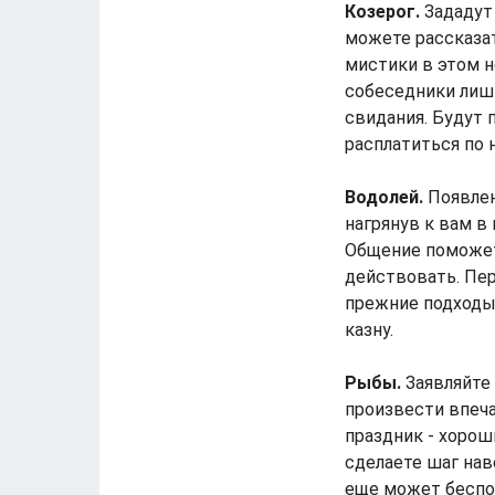
Козерог.
Зададут 
можете рассказат
мистики в этом н
собеседники лишь
свидания. Будут
расплатиться по 
Водолей.
Появлен
нагрянув к вам в 
Общение поможет
действовать. Пер
прежние подходы 
казну.
Рыбы.
Заявляйте 
произвести впеча
праздник - хорош
сделаете шаг нав
еще может беспок