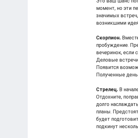
Это ваш шанс поп
момент, но эти п
значимых встреч,
возникшими идеям
Скорпион.
Вместе
пробуждение. Пр
вечеринок, если 
Деловые встречи
Появится возможн
Полученные день
Стрелец.
В начал
Отдохните, попр
долго наслаждать
планы. Предстоят
будет подготови
подкинут несколь