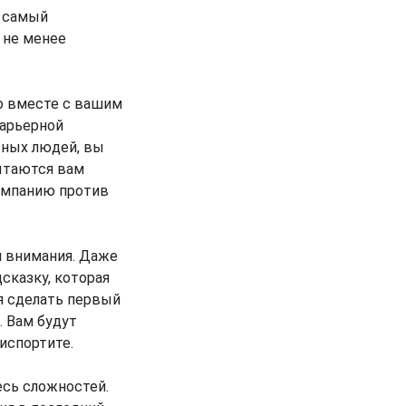
в самый
 не менее
о вместе с вашим
карьерной
жных людей, вы
ытаются вам
кампанию против
и внимания. Даже
дсказку, которая
я сделать первый
. Вам будут
испортите.
есь сложностей.