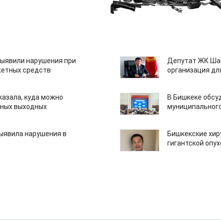
ыявили нарушения при
Депутат ЖК Шаб
етных средств
организация дл
казала, куда можно
В Бишкеке обсу
нных выходных
муниципального
ыявила нарушения в
Бишкекские хир
гигантской опу