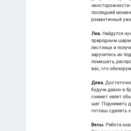
неосторожности 
последний момент
романтичный ужи
Лев.
Найдутся ну
природным шармо
лестнице и полу
заручитесь их п
помешать, распро
вас, что обезору
Дева.
Достаточно
будучи давно в б
снимет налет обы
шаг. Поднимать д
готовы сделать х
Весы.
Работа окаж