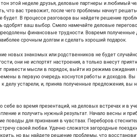
тон этой неделе друзья, деловые партнеры и любимый че
ь, что вас тревожит, после чего проблемы начнут решать
е будет. В процессе разговора вы найдете решение пробл
 одобрят ваш выбор. Смело намечайте деловые переговор
 преодолены финансовые трудности. Вовремя полученные
наиболее срочным долгам и сделать хороший подарок.
ие новых знакомых или родственников не будет случайн
гости, они не испортят настроения, а только внесут прият
 привести мысли в порядок, выйти из режима ожидания 
емены в первую очередь коснутся работы и доходов. Вы 
к делу устарели, и, приняв полученные предложения, вы 
о себе во время презентаций, на деловых встречах и в уч
тление и получить нужный результат. Начало весны и п
ие поводы для признания в чувствах. Переборов стесните
стречу своей любви. Удачно сложатся загородные поездк
оить, но вы найдете решение проблемы, что восстанови