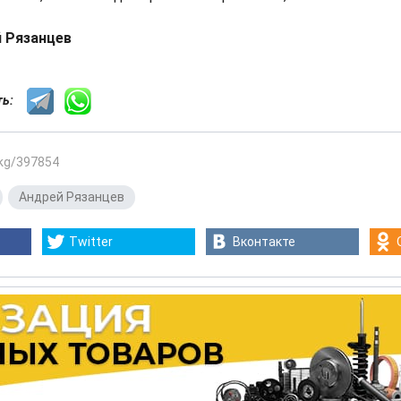
 Рязанцев
сть:
.kg/397854
,
Андрей Рязанцев
Twitter
Вконтакте