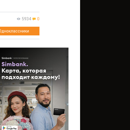
5934
0
Одноклассники