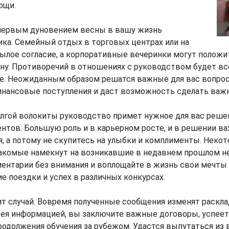
ощи.
первым дуновением весны в вашу жизнь
ка. Семейный отдых в торговых центрах или на
ылое согласие, а корпоративные вечеринки могут положи
ну. Противоречий в отношениях с руководством будет вс
е. Неожиданным образом решатся важные для вас вопрос
нансовые поступления и даст возможность сделать важн
лгой волокиты руководство примет нужное для вас решен
нтов. Большую роль и в карьерном росте, и в решении в
, а потому не скупитесь на улыбки и комплименты. Неко
акомые намекнут на возникавшие в недавнем прошлом н
ентарии без внимания и воплощайте в жизнь свои мечты 
 поездки и успех в различных конкурсах.
 случай. Вовремя полученные сообщения изменят расклад
дея информацией, вы заключите важные договоры, успеет
одолжения обучения за рубежом. Удастся выпутаться из 