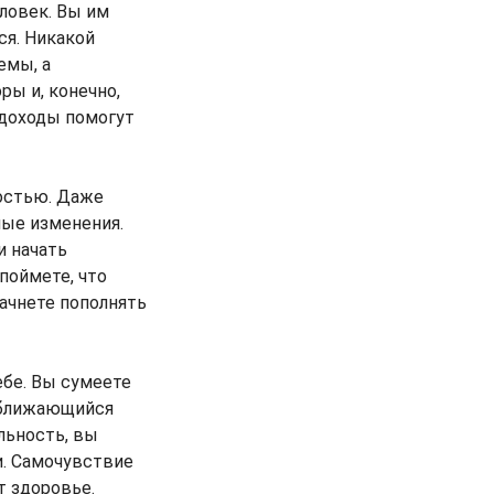
ловек. Вы им
ся. Никакой
емы, а
ы и, конечно,
 доходы помогут
остью. Даже
ные изменения.
и начать
поймете, что
начнете пополнять
ебе. Вы сумеете
риближающийся
льность, вы
и. Самочувствие
т здоровье.