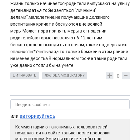
жизнь только начинается-родители выпускают на улицу
детей,видать,чтобы заняться "личными"
делами",малолетние,не получающие должного
воспитания кричат и беснуются вне всякой
меры.Может пора принять меры в отношении
родителей,которые позволяют 6-12 летним
бесконтрольно выходить по ночам,также подвергая их
опасности?Учитывая,что только бомжей в этом районе
не менее десятка.В нормальном гос-ве такие родители
уже давно стояли бы на учете.
0
ЦИТИРОВАТЬ
ЖАЛОБА МОДЕРАТОРУ
или
авторизуйтесь
Комментарии от анонимных пользователей
появляются на сайте только после проверки
модератором. Если вы хотите, чтобы ваш