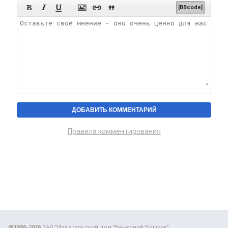






[BBcode]
Правила комментирования
@1996-2026
ЗАО "Издательский дом "Вечерний Бишкек"