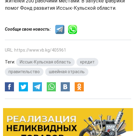
жителей 200 рабочими местами. В запуске фабрики
помог Фонд развития Иссык-Кульской области.
Сообщи свою новость:
URL: https://www.vb.kg/405961
Теги:
Иссык-Кульская область
,
кредит
,
правительство
,
швейная отрасль