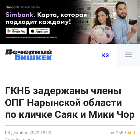
KG
ГКНБ задержаны члены
ОПГ Нарынской области
по кличке Саяк и Мики Чор
08 декабря 2022 18:00
2589
0
Асия Канаева