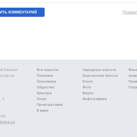
Прави
ий Бишкек"
Все новости
Народные новости
Фин
ресурсах
Политика
Кыргызская пресса
грам
Экономика
Блоги
Прав
Общество
Фото
Спра
Культура
Видео
 2.
Спорт
Инфографика
Происшествия
В мире
-03.
48k@vb.kg