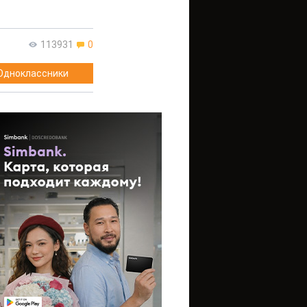
113931
0
Одноклассники