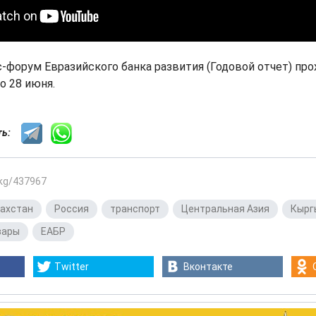
-форум Евразийского банка развития (Годовой отчет) пр
по 28 июня.
сть:
.kg/437967
ахстан
,
Россия
,
транспорт
,
Центральная Азия
,
Кырг
вары
,
ЕАБР
Twitter
Вконтакте