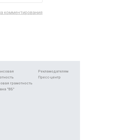
ла комментирования
ансовая
Рекламодателям
отность
Пресс-центр
овая грамотность
вка "ВБ"