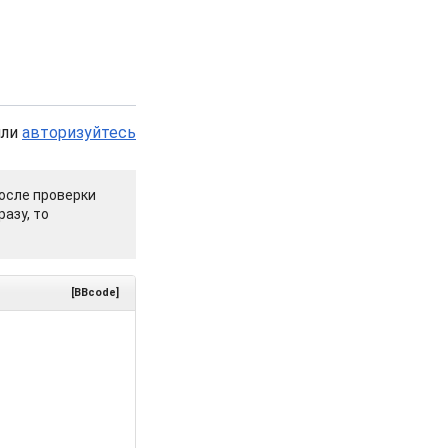
или
авторизуйтесь
осле проверки
азу, то
[BBcode]