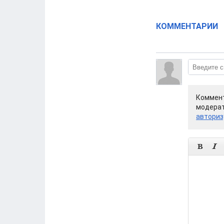
КОММЕНТАРИИ
Коммент
модерат
авториз

