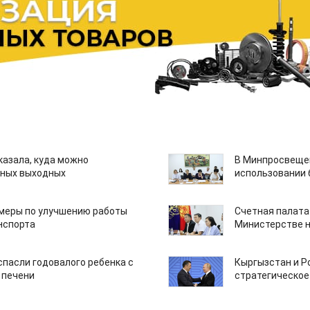
казала, куда можно
В Минпросвещен
нных выходных
использовании
 меры по улучшению работы
Счетная палата
нспорта
Министерстве н
спасли годовалого ребенка с
Кыргызстан и Р
 печени
стратегическое