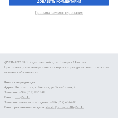
Правила комментирования
@1996-2026
ЗАО "Издательский дом "Вечерний Бишкек"
При размещении материалов на сторонних ресурсах гиперссылка на
источник обязательна.
Контакты редакции:
Адрес:
Кыргызстан, г. Бишкек, ул. Усенбаева, 2.
Телефон:
+996 (312) 88-18-09.
E-mail:
info@vb.kg
Телефон рекламного отдела:
+996 (312) 48-62-03.
E-mail рекламного отдела:
vbavto@vb.kg, vb48k@vb.kg