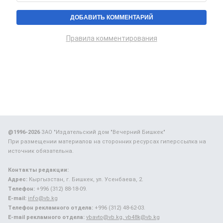
Правила комментирования
@1996-2026
ЗАО "Издательский дом "Вечерний Бишкек"
При размещении материалов на сторонних ресурсах гиперссылка на
источник обязательна.
Контакты редакции:
Адрес:
Кыргызстан, г. Бишкек, ул. Усенбаева, 2.
Телефон:
+996 (312) 88-18-09.
E-mail:
info@vb.kg
Телефон рекламного отдела:
+996 (312) 48-62-03.
E-mail рекламного отдела:
vbavto@vb.kg, vb48k@vb.kg