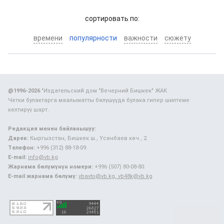
cортировать по:
времени
популярности
важности
сюжету
@1996-2026
"Издательский дом "Вечерний Бишкек" ЖАК
Четки булактарга маалыматты бөлүшүүдө булака гипер шилтеме
келтирүү шарт.
Редакция менен байланышуу:
Дарек:
Кыргызстан, Бишкек ш., Үсөнбаев көч., 2.
Телефон:
+996 (312) 88-18-09.
E-mail:
info@vb.kg
Жарнама бөлүмүнүн номери:
+996 (507) 80-08-80.
E-mail жарнама бөлүмү:
vbavto@vb.kg, vb48k@vb.kg