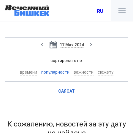
RU
17 Мая 2024
cортировать по:
времени
популярности
важности
сюжету
САЯСАТ
К сожалению, новостей за эту дату