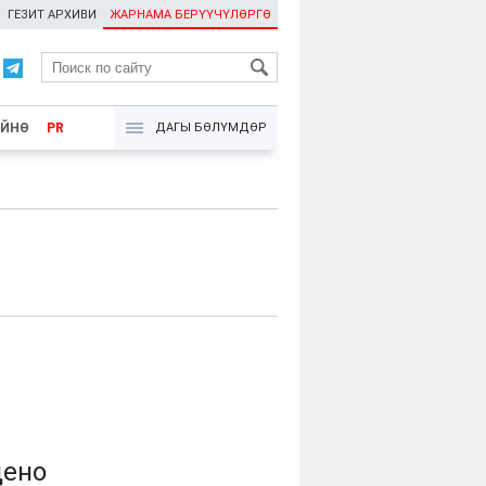
ГЕЗИТ АРХИВИ
ЖАРНАМА БЕРҮҮЧҮЛӨРГӨ
RU
ҮЙНӨ
PR
ДАГЫ БӨЛҮМДӨР
дено