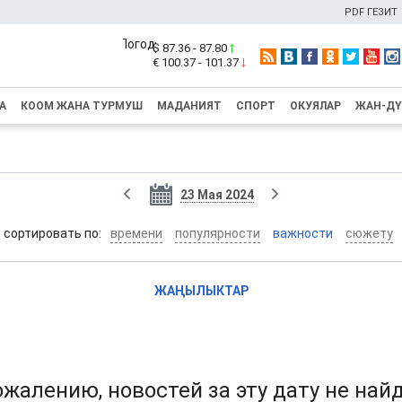
PDF ГЕЗИТ
$ 87.36 - 87.80
€ 100.37 - 101.37
А
КООМ ЖАНА ТУРМУШ
МАДАНИЯТ
СПОРТ
ОКУЯЛАР
ЖАН-Д
23 Мая 2024
cортировать по:
времени
популярности
важности
сюжету
ЖАҢЫЛЫКТАР
ожалению, новостей за эту дату не най