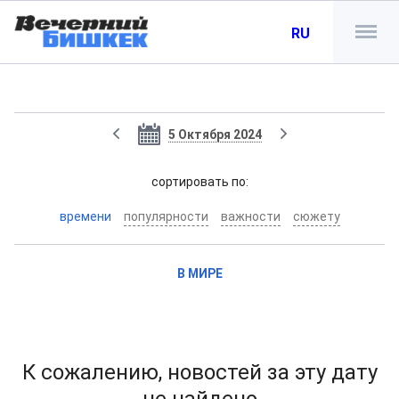
RU
5 Октября 2024
cортировать по:
времени
популярности
важности
сюжету
В МИРЕ
К сожалению, новостей за эту дату