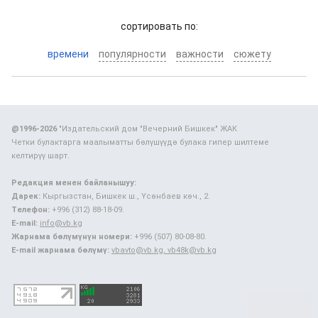
cортировать по:
времени
популярности
важности
сюжету
@1996-2026
"Издательский дом "Вечерний Бишкек" ЖАК
Четки булактарга маалыматты бөлүшүүдө булака гипер шилтеме
келтирүү шарт.
Редакция менен байланышуу:
Дарек:
Кыргызстан, Бишкек ш., Үсөнбаев көч., 2.
Телефон:
+996 (312) 88-18-09.
E-mail:
info@vb.kg
Жарнама бөлүмүнүн номери:
+996 (507) 80-08-80.
E-mail жарнама бөлүмү:
vbavto@vb.kg, vb48k@vb.kg