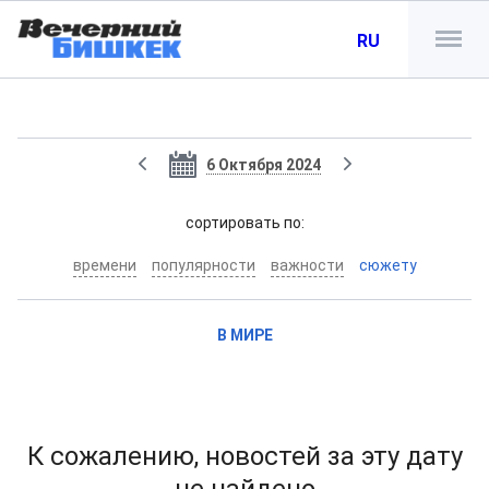
RU
6 Октября 2024
cортировать по:
времени
популярности
важности
сюжету
В МИРЕ
К сожалению, новостей за эту дату