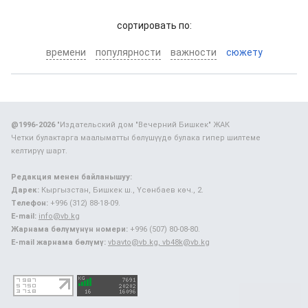
cортировать по:
времени
популярности
важности
сюжету
@1996-2026
"Издательский дом "Вечерний Бишкек" ЖАК
Четки булактарга маалыматты бөлүшүүдө булака гипер шилтеме
келтирүү шарт.
Редакция менен байланышуу:
Дарек:
Кыргызстан, Бишкек ш., Үсөнбаев көч., 2.
Телефон:
+996 (312) 88-18-09.
E-mail:
info@vb.kg
Жарнама бөлүмүнүн номери:
+996 (507) 80-08-80.
E-mail жарнама бөлүмү:
vbavto@vb.kg, vb48k@vb.kg