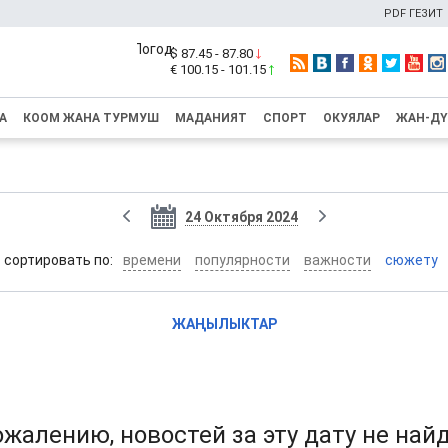
PDF ГЕЗИТ
$ 87.45 - 87.80
€ 100.15 - 101.15
А
КООМ ЖАНА ТУРМУШ
МАДАНИЯТ
СПОРТ
ОКУЯЛАР
ЖАН-Д
24 Октября 2024
cортировать по:
времени
популярности
важности
сюжету
ЖАҢЫЛЫКТАР
ожалению, новостей за эту дату не най