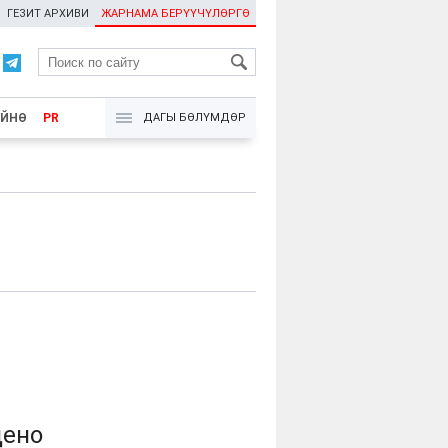
ГЕЗИТ АРХИВИ
ЖАРНАМА БЕРҮҮЧҮЛӨРГӨ
RU
ҮЙНӨ
PR
ДАГЫ БӨЛҮМДӨР
дено