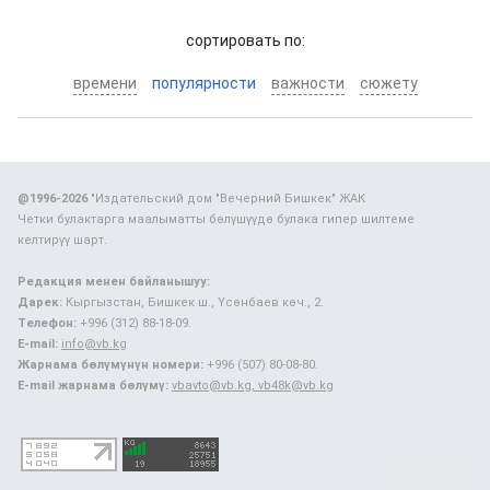
cортировать по:
времени
популярности
важности
сюжету
@1996-2026
"Издательский дом "Вечерний Бишкек" ЖАК
Четки булактарга маалыматты бөлүшүүдө булака гипер шилтеме
келтирүү шарт.
Редакция менен байланышуу:
Дарек:
Кыргызстан, Бишкек ш., Үсөнбаев көч., 2.
Телефон:
+996 (312) 88-18-09.
E-mail:
info@vb.kg
Жарнама бөлүмүнүн номери:
+996 (507) 80-08-80.
E-mail жарнама бөлүмү:
vbavto@vb.kg, vb48k@vb.kg