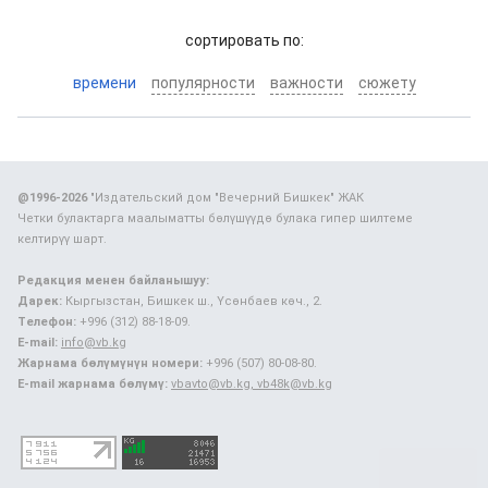
cортировать по:
времени
популярности
важности
сюжету
@1996-2026
"Издательский дом "Вечерний Бишкек" ЖАК
Четки булактарга маалыматты бөлүшүүдө булака гипер шилтеме
келтирүү шарт.
Редакция менен байланышуу:
Дарек:
Кыргызстан, Бишкек ш., Үсөнбаев көч., 2.
Телефон:
+996 (312) 88-18-09.
E-mail:
info@vb.kg
Жарнама бөлүмүнүн номери:
+996 (507) 80-08-80.
E-mail жарнама бөлүмү:
vbavto@vb.kg, vb48k@vb.kg