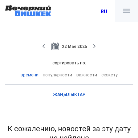
RU
22 Мая 2025
cортировать по:
времени
популярности
важности
сюжету
ЖАҢЫЛЫКТАР
К сожалению, новостей за эту дату