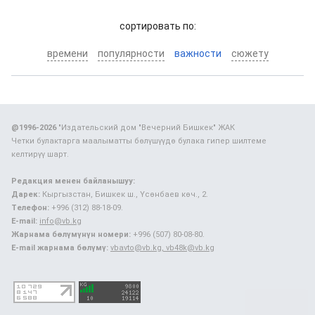
cортировать по:
времени
популярности
важности
сюжету
@1996-2026
"Издательский дом "Вечерний Бишкек" ЖАК
Четки булактарга маалыматты бөлүшүүдө булака гипер шилтеме
келтирүү шарт.
Редакция менен байланышуу:
Дарек:
Кыргызстан, Бишкек ш., Үсөнбаев көч., 2.
Телефон:
+996 (312) 88-18-09.
E-mail:
info@vb.kg
Жарнама бөлүмүнүн номери:
+996 (507) 80-08-80.
E-mail жарнама бөлүмү:
vbavto@vb.kg, vb48k@vb.kg