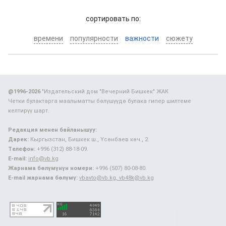
cортировать по:
времени
популярности
важности
сюжету
@1996-2026
"Издательский дом "Вечерний Бишкек" ЖАК
Четки булактарга маалыматты бөлүшүүдө булака гипер шилтеме
келтирүү шарт.
Редакция менен байланышуу:
Дарек:
Кыргызстан, Бишкек ш., Үсөнбаев көч., 2.
Телефон:
+996 (312) 88-18-09.
E-mail:
info@vb.kg
Жарнама бөлүмүнүн номери:
+996 (507) 80-08-80.
E-mail жарнама бөлүмү:
vbavto@vb.kg, vb48k@vb.kg