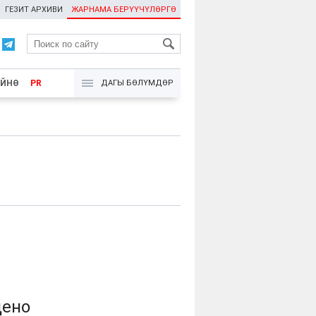
ГЕЗИТ АРХИВИ
ЖАРНАМА БЕРҮҮЧҮЛӨРГӨ
RU
ҮЙНӨ
PR
ДАГЫ БӨЛҮМДӨР
дено