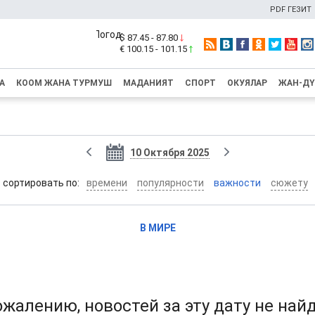
PDF ГЕЗИТ
$ 87.45 - 87.80
€ 100.15 - 101.15
А
КООМ ЖАНА ТУРМУШ
МАДАНИЯТ
СПОРТ
ОКУЯЛАР
ЖАН-Д
10 Октября 2025
cортировать по:
времени
популярности
важности
сюжету
В МИРЕ
ожалению, новостей за эту дату не най