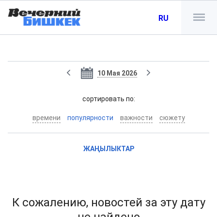
RU
10 Мая 2026
cортировать по:
времени
популярности
важности
сюжету
ЖАҢЫЛЫКТАР
К сожалению, новостей за эту дату