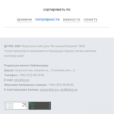
cортировать по:
времени
популярности
важности
сюжету
@1996-2026
"Издательский дом "Вечерний Бишкек" ЖАК
Четки булактарга маалыматты бөлүшүүдө булака гипер шилтеме
келтирүү шарт.
Редакция менен байланышуу:
Дарек:
Кыргызстан, Бишкек ш., Үсөнбаев көч., 2.
Телефон:
+996 (312) 88-18-09.
E-mail:
info@vb.kg
Жарнама бөлүмүнүн номери:
+996 (507) 80-08-80.
E-mail жарнама бөлүмү:
vbavto@vb.kg, vb48k@vb.kg