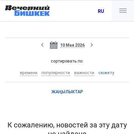
RU
10 Мая 2026
cортировать по:
времени
популярности
важности
сюжету
ЖАҢЫЛЫКТАР
К сожалению, новостей за эту дату