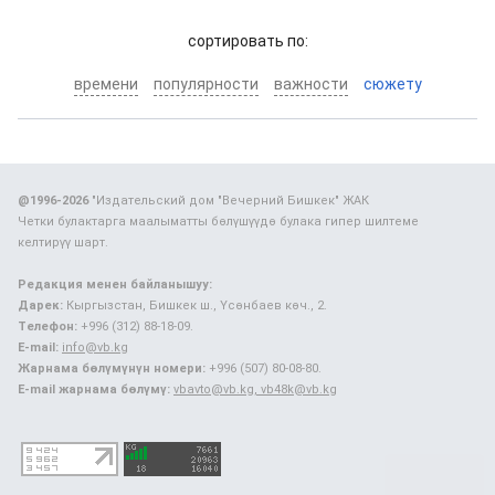
cортировать по:
времени
популярности
важности
сюжету
@1996-2026
"Издательский дом "Вечерний Бишкек" ЖАК
Четки булактарга маалыматты бөлүшүүдө булака гипер шилтеме
келтирүү шарт.
Редакция менен байланышуу:
Дарек:
Кыргызстан, Бишкек ш., Үсөнбаев көч., 2.
Телефон:
+996 (312) 88-18-09.
E-mail:
info@vb.kg
Жарнама бөлүмүнүн номери:
+996 (507) 80-08-80.
E-mail жарнама бөлүмү:
vbavto@vb.kg, vb48k@vb.kg