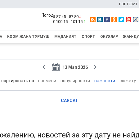
PDF ГЕЗИТ
$ 87.45 - 87.80
€ 100.15 - 101.15
А
КООМ ЖАНА ТУРМУШ
МАДАНИЯТ
СПОРТ
ОКУЯЛАР
ЖАН-Д
13 Мая 2026
cортировать по:
времени
популярности
важности
сюжету
САЯСАТ
ожалению, новостей за эту дату не най