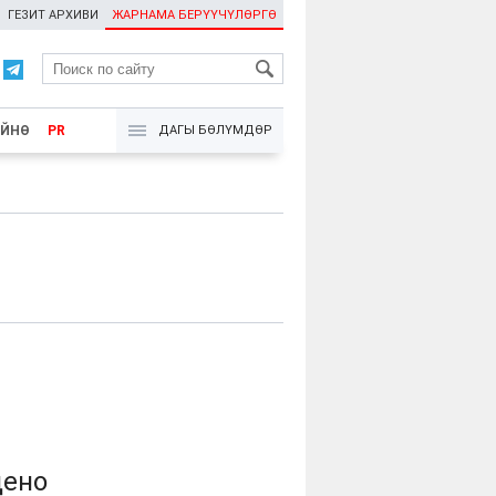
ГЕЗИТ АРХИВИ
ЖАРНАМА БЕРҮҮЧҮЛӨРГӨ
RU
ҮЙНӨ
PR
ДАГЫ БӨЛҮМДӨР
дено