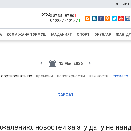
PDF ГЕЗИТ
$ 87.35 - 87.80
€ 100.47 - 101.47
А
КООМ ЖАНА ТУРМУШ
МАДАНИЯТ
СПОРТ
ОКУЯЛАР
ЖАН-Д
13 Мая 2026
cортировать по:
времени
популярности
важности
сюжету
САЯСАТ
ожалению, новостей за эту дату не най