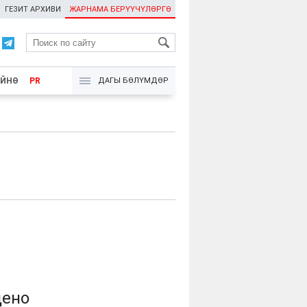
ГЕЗИТ АРХИВИ
ЖАРНАМА БЕРҮҮЧҮЛӨРГӨ
RU
ҮЙНӨ
PR
ДАГЫ БӨЛҮМДӨР
дено