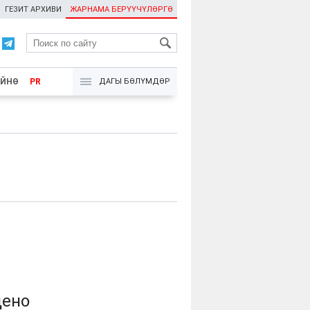
ГЕЗИТ АРХИВИ
ЖАРНАМА БЕРҮҮЧҮЛӨРГӨ
RU
ҮЙНӨ
PR
ДАГЫ БӨЛҮМДӨР
дено