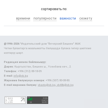
cортировать по:
времени
популярности
важности
сюжету
@1996-2026
"Издательский дом "Вечерний Бишкек" ЖАК
Четки булактарга маалыматты бөлүшүүдө булака гипер шилтеме
келтирүү шарт.
Редакция менен байланышуу:
Дарек:
Кыргызстан, Бишкек ш., Үсөнбаев көч., 2.
Телефон:
+996 (312) 88-18-09.
E-mail:
info@vb.kg
Жарнама бөлүмүнүн номери:
+996 (507) 80-08-80.
E-mail жарнама бөлүмү:
vbavto@vb.kg, vb48k@vb.kg