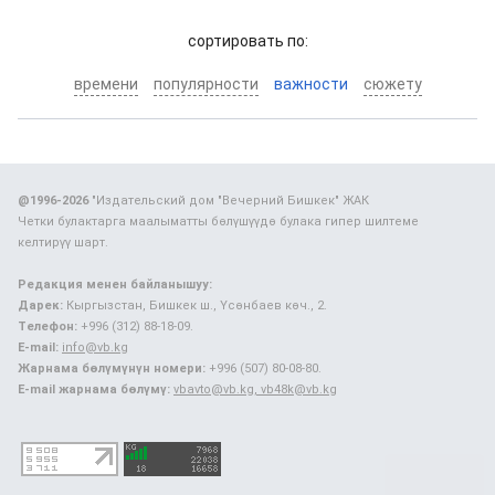
cортировать по:
времени
популярности
важности
сюжету
@1996-2026
"Издательский дом "Вечерний Бишкек" ЖАК
Четки булактарга маалыматты бөлүшүүдө булака гипер шилтеме
келтирүү шарт.
Редакция менен байланышуу:
Дарек:
Кыргызстан, Бишкек ш., Үсөнбаев көч., 2.
Телефон:
+996 (312) 88-18-09.
E-mail:
info@vb.kg
Жарнама бөлүмүнүн номери:
+996 (507) 80-08-80.
E-mail жарнама бөлүмү:
vbavto@vb.kg, vb48k@vb.kg