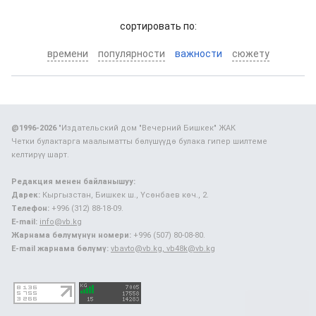
cортировать по:
времени
популярности
важности
сюжету
@1996-2026
"Издательский дом "Вечерний Бишкек" ЖАК
Четки булактарга маалыматты бөлүшүүдө булака гипер шилтеме
келтирүү шарт.
Редакция менен байланышуу:
Дарек:
Кыргызстан, Бишкек ш., Үсөнбаев көч., 2.
Телефон:
+996 (312) 88-18-09.
E-mail:
info@vb.kg
Жарнама бөлүмүнүн номери:
+996 (507) 80-08-80.
E-mail жарнама бөлүмү:
vbavto@vb.kg, vb48k@vb.kg