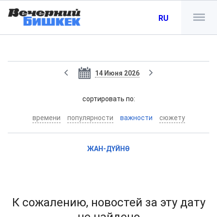
RU
14 Июня 2026
cортировать по:
времени
популярности
важности
сюжету
ЖАН-ДҮЙНӨ
К сожалению, новостей за эту дату