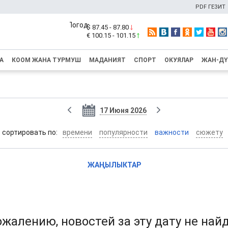
PDF ГЕЗИТ
$ 87.45 - 87.80
€ 100.15 - 101.15
А
КООМ ЖАНА ТУРМУШ
МАДАНИЯТ
СПОРТ
ОКУЯЛАР
ЖАН-Д
17 Июня 2026
cортировать по:
времени
популярности
важности
сюжету
ЖАҢЫЛЫКТАР
ожалению, новостей за эту дату не най