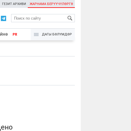
ГЕЗИТ АРХИВИ
ЖАРНАМА БЕРҮҮЧҮЛӨРГӨ
RU
ҮЙНӨ
PR
ДАГЫ БӨЛҮМДӨР
дено