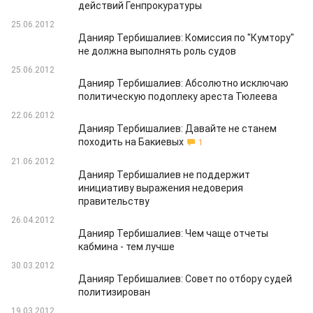
действий Генпрокуратуры
25.06.2012
Данияр Тербишалиев: Комиссия по "Кумтору"
не должна выполнять роль судов
25.06.2012
Данияр Тербишалиев: Абсолютно исключаю
политическую подоплеку ареста Тюлеева
22.06.2012
Данияр Тербишалиев: Давайте не станем
походить на Бакиевых
1
21.06.2012
Данияр Тербишалиев не поддержит
инициативу выражения недоверия
правительству
26.04.2012
Данияр Тербишалиев: Чем чаще отчеты
кабмина - тем лучше
30.03.2012
Данияр Тербишалиев: Совет по отбору судей
политизирован
19.03.2012