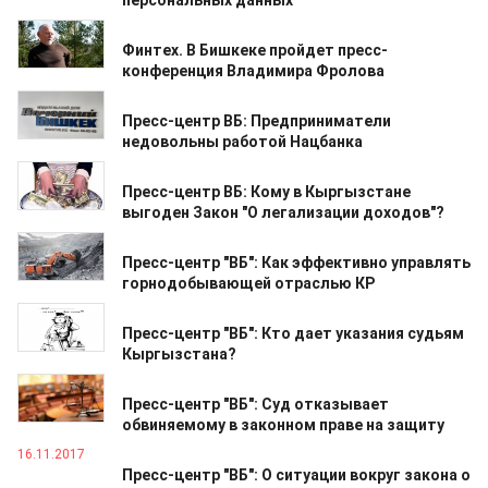
персональных данных
07.10.2021
Финтех. В Бишкеке пройдет пресс-
конференция Владимира Фролова
22.06.2021
Пресс-центр ВБ: Предприниматели
недовольны работой Нацбанка
26.05.2020
Пресс-центр ВБ: Кому в Кыргызстане
выгоден Закон "О легализации доходов"?
25.02.2020
Пресс-центр "ВБ": Как эффективно управлять
горнодобывающей отраслью КР
31.01.2019
Пресс-центр "ВБ": Кто дает указания судьям
Кыргызстана?
19.12.2018
Пресс-центр "ВБ": Суд отказывает
обвиняемому в законном праве на защиту
16.11.2017
Пресс-центр "ВБ": О ситуации вокруг закона о