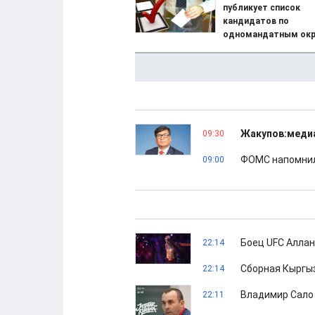
публикует список
кандидатов по
одномандатным окр
Жакупов:медиа
09:30
ФОМС напомнил
09:00
Боец UFC Аллан
22:14
Сборная Кыргыз
22:14
Владимир Сало
22:11