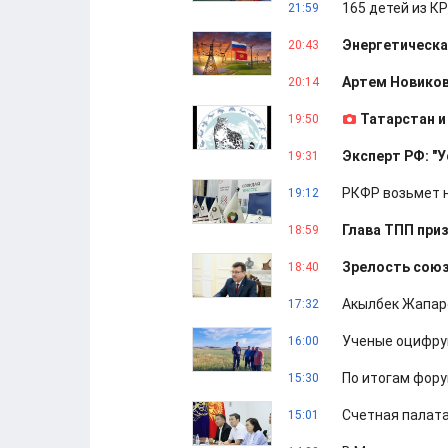
165 детей из К
21:59
Энергетическа
20:43
Артем Новиков
20:14
Татарстан и
19:50
Эксперт РФ: "
19:31
РКФР возьмет н
19:12
Глава ТПП при
18:59
Зрелость союз
18:40
Акылбек Жапаро
17:32
Ученые оцифрую
16:00
По итогам фору
15:30
Счетная палата
15:01