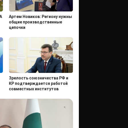
А
Артем Новиков: Региону нужны
общие производственные
цепочки
Зрелость союзничества РФ и
КР подтверждается работой
совместных институтов