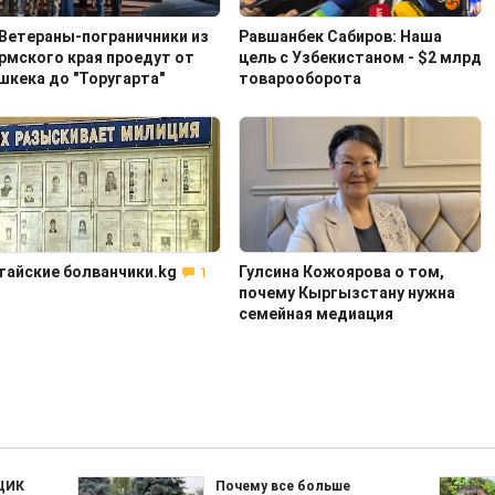
Ветераны-пограничники из
Равшанбек Сабиров: Наша
рмского края проедут от
цель с Узбекистаном - $2 млрд
шкека до "Торугарта"
товарооборота
тайские болванчики.kg
Гулсина Кожоярова о том,
1
почему Кыргызстану нужна
семейная медиация
 ЦИК
Почему все больше