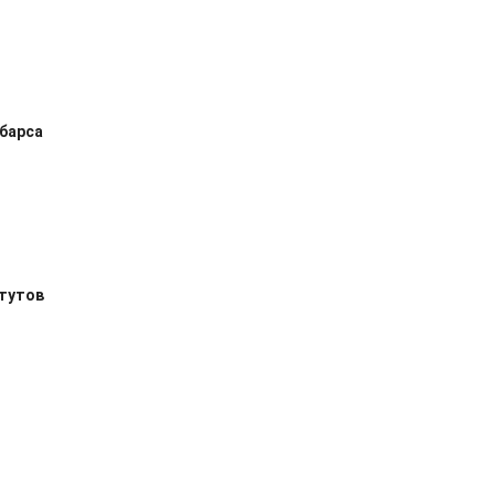
барса
тутов