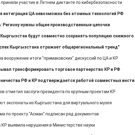
Р приняли участие в Летнем диктанте по кибербезопасности
я интеграция ЦА невозможна без атомных технологий РФ
: Региону нужны общие производственные цепочки
 Кыргызстан будут совместно сохранять популяцию снежного 
Успех Кыргызстана отражает общерегиональный тренд"
а вооружение итоги "примаковских" дискуссий по ЦА и КР
зывал трансформировать торговое партнерство КР и РФ
ничества РФ и КР подтверждается работой совместных инсти
в отметил заслуги президента по крупным проектам КР
т экспонаты из Кыргызстана для виртуального музея
ма по проекту "Асман" подписан ряд документов
 КР выявила нарушения в Министерстве науки