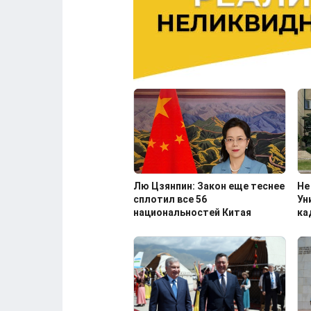
Лю Цзянпин: Закон еще теснее
Не
сплотил все 56
Ун
национальностей Китая
ка