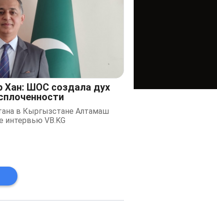
 Хан: ШОС создала дух
 сплоченности
тана в Кыргызстане Алтамаш
е интервью VB.KG