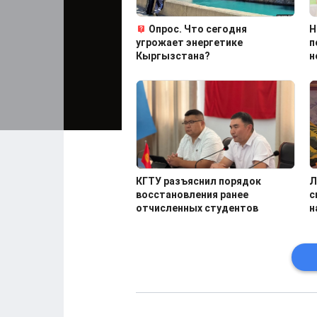
Опрос. Что сегодня
Н
угрожает энергетике
п
Кыргызстана?
н
КГТУ разъяснил порядок
Л
восстановления ранее
с
отчисленных студентов
н