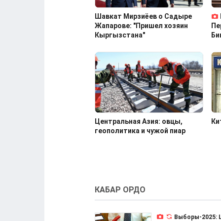
Шавкат Мирзиёев о Садыре
Жапарове: "Пришел хозяин
Пе
Кыргызстана"
Би
Центральная Азия: овцы,
Ки
геополитика и чужой пиар
КАБАР ОРДО
Выборы-2025: