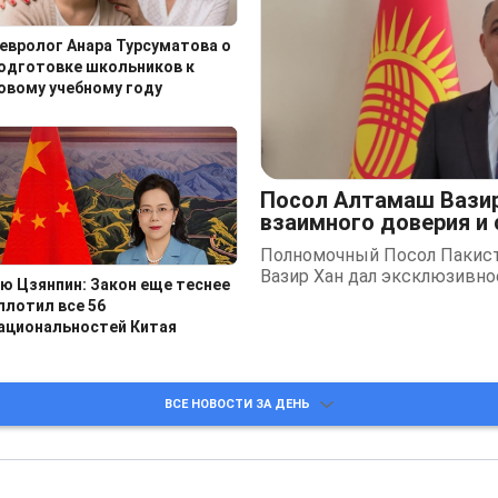
евролог Анара Турсуматова о
одготовке школьников к
овому учебному году
Посол Алтамаш Вазир
взаимного доверия и
Полномочный Посол Пакис
Вазир Хан дал эксклюзивно
ю Цзянпин: Закон еще теснее
плотил все 56
ациональностей Китая
ВСЕ НОВОСТИ ЗА ДЕНЬ