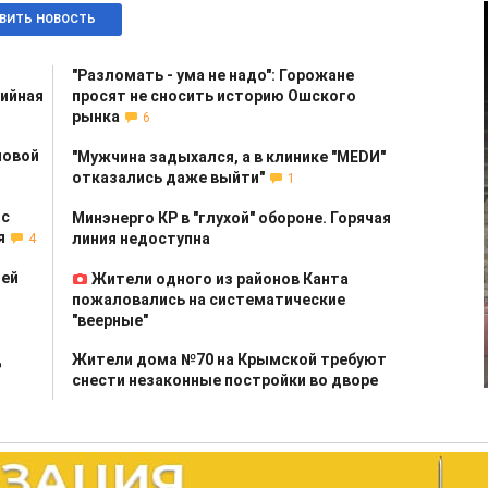
ВИТЬ НОВОСТЬ
"Разломать - ума не надо": Горожане
ийная
просят не сносить историю Ошского
рынка
6
новой
"Мужчина задыхался, а в клинике "МЕDИ"
отказались даже выйти"
1
 с
Минэнерго КР в "глухой" обороне. Горячая
я
линия недоступна
4
лей
Жители одного из районов Канта
пожаловались на систематические
"веерные"
Д
Жители дома №70 на Крымской требуют
снести незаконные постройки во дворе