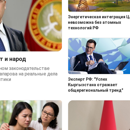
Энергетическая интеграция Ц
невозможна без атомных
технологий РФ
т и народ
ном законодательстве
апарова на реальные дела
итики
Эксперт РФ: "Успех
Кыргызстана отражает
общерегиональный тренд"