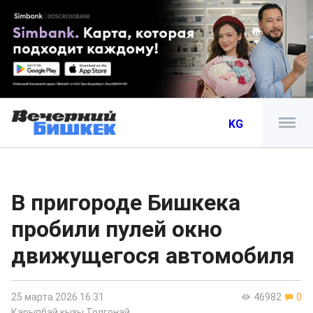
KG
В пригороде Бишкека
пробили пулей окно
движущегося автомобиля
25 марта 2026 16:31
46982
0
Карыпбай кызы Толгонай