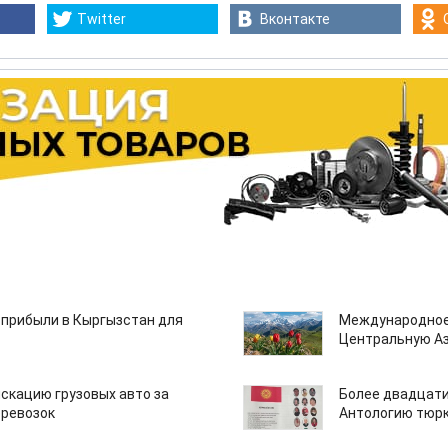
Twitter
Вконтакте
 прибыли в Кыргызстан для
Международное
Центральную А
скацию грузовых авто за
Более двадцати
еревозок
Антологию тюрк