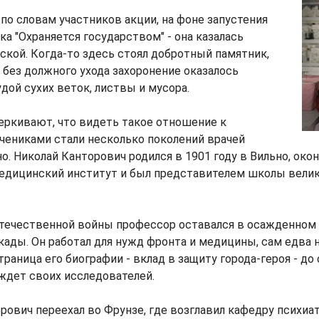
 по словам участников акции, на фоне запустения
ка "Охраняется государством" - она казалась
ской. Когда-то здесь стоял добротный памятник,
ы без должного ухода захоронение оказалось
удой сухих веток, листвы и мусора.
еркивают, что видеть такое отношение к
учениками стали несколько поколений врачей
но. Николай Канторович родился в 1901 году в Вильно, ок
едицинский институт и был представителем школы вели
Отечественной войны профессор оставался в осажденном
кады. Он работал для нужд фронта и медицины, сам едва н
раница его биографии - вклад в защиту города-героя - до 
ждет своих исследователей.
орович переехал во Фрунзе, где возглавил кафедру психиа