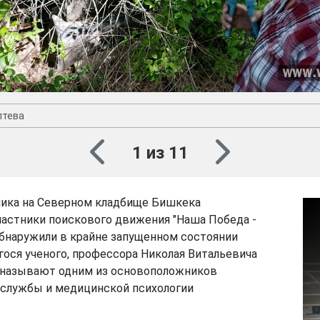
птева
1 из 11
ника на Северном кладбище Бишкека
частники поискового движения "Наша Победа -
бнаружили в крайне запущенном состоянии
ося ученого, профессора Николая Витальевича
о называют одним из основоположников
 службы и медицинской психологии