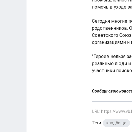
помочь в уходе з
Сегодня многие п
родственников. 
Советского Союза
организациями и 
"Героев нельзя з
реальные люди и 
участники поиско
Сообщи свою ново
URL: https://www.vb
Теги:
кладбище
,