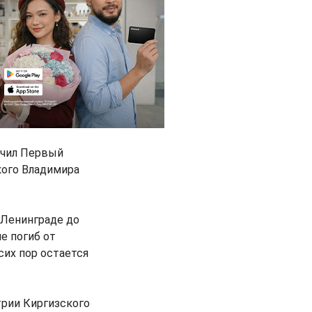
ончил Первый
кого Владимира
 Ленинграде до
е погиб от
сих пор остается
трии Киргизского