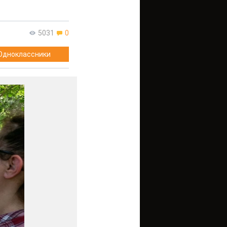
5031
0
Одноклассники