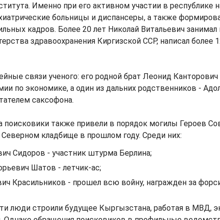
титута. Именно при его активном участии в республике н
хиатрические больницы и диспансеры, а также формиров
льных кадров. Более 20 лет Николай Витальевич занимал 
ерства здравоохранения Киргизской ССР, написал более 1
йные связи ученого: его родной брат Леонид Канторович
ии по экономике, а один из дальних родственников - Адол
тателем саксофона.
а поисковики также привели в порядок могилы Героев Со
Северном кладбище в прошлом году. Среди них:
ич Сидоров - участник штурма Берлина;
орьевич Шатов - летчик-ас;
ич Красильников - прошел всю войну, награжден за форс
ти люди строили будущее Кыргызстана, работая в МВД, э
 Однако обращения поисковиков в профильные ведомств