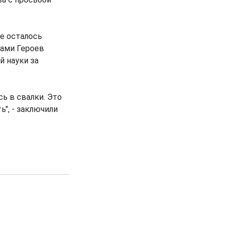
не осталось
ами Героев
 науки за
сь в свалки. Это
", - заключили