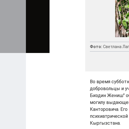
Фото:
Светлана Ла
Во время суббот
добровольцы и у
Биздин Жениш" о
могилу выдающег
Канторовича. Ег
психиатрической
Кыргызстана.