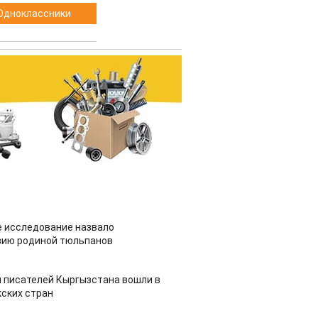
Одноклассники
 исследование назвало
зию родиной тюльпанов
 писателей Кыргызстана вошли в
ских стран