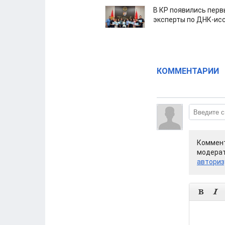
В КР появились пер
эксперты по ДНК-ис
КОММЕНТАРИИ
Коммент
модерат
авториз

