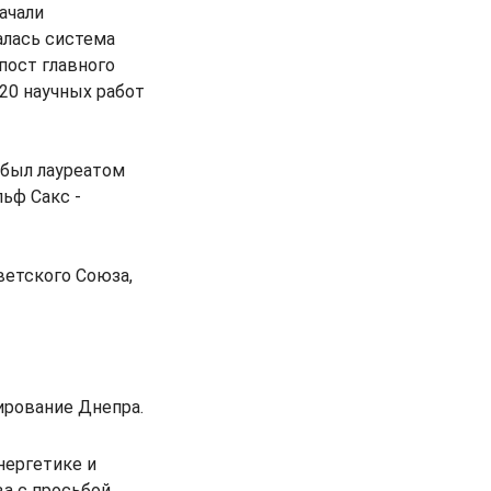
ачали
алась система
пост главного
20 научных работ
 был лауреатом
ьф Сакс -
ветского Союза,
ирование Днепра.
нергетике и
а с просьбой