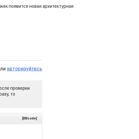
шкек появится новая архитектурная
или
авторизуйтесь
осле проверки
азу, то
[BBcode]