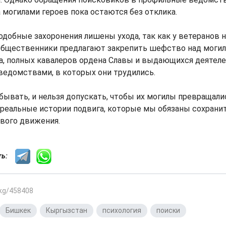
а могилами героев пока остаются без отклика.
одобные захоронения лишены ухода, так как у ветеранов 
Общественники предлагают закрепить шефство над могил
, полных кавалеров ордена Славы и выдающихся деятелей
ведомствами, в которых они трудились.
абывать, и нельзя допускать, чтобы их могилы превращали
реальные истории подвига, которые мы обязаны сохранить
вого движения.
сть:
.kg/458408
Бишкек
,
Кыргызстан
,
психология
,
поиски