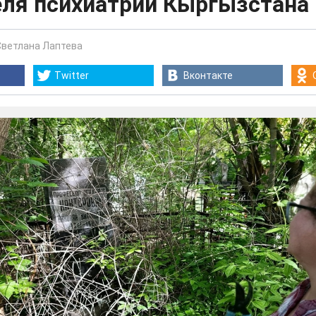
еля психиатрии Кыргызстана
Светлана Лаптева
Twitter
Вконтакте