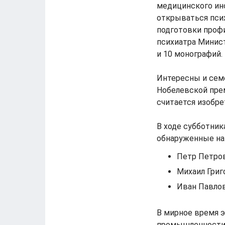
медицинского инс
открываться пси
подготовки профи
психиатра Минист
и 10 монографий.
Интересны и семе
Нобелевской прем
считается изобре
В ходе субботник
обнаруженные на 
Петр Петров
Михаил Григ
Иван Павлов
В мирное время э
промышленности.