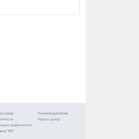
ансовая
Рекламодателям
отность
Пресс-центр
овая грамотность
вка "ВБ"