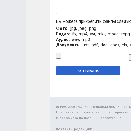
Вы можете прикрепить файлы следу
Фото:
.jpg, .jpeg, .png
Видео:
.flv, .mp4, .avi, .mkv, .mpeg, .mpg
Аудио:
.wav, .mp3
Документы:
.txt, .pdf, .doc, .docx, .xls, 
@1996-2026
ЗАО "Издательский дом "Вечерн
При размещении материалов на сторонних 
гиперссылка на источник обязательна.
Контакты редакции: