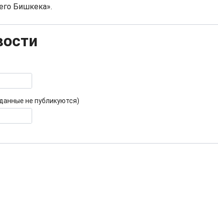
его Бишкека».
вости
 данные не публикуются)