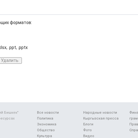
ющих форматов:
.xlsx, .ppt, .pptx
Удалить
ий Бишкек"
Все новости
Народные новости
Фин
ресурсах
Политика
Кыргызская пресса
грам
Экономика
Блоги
Прав
Общество
Фото
Спра
Культура
Видео