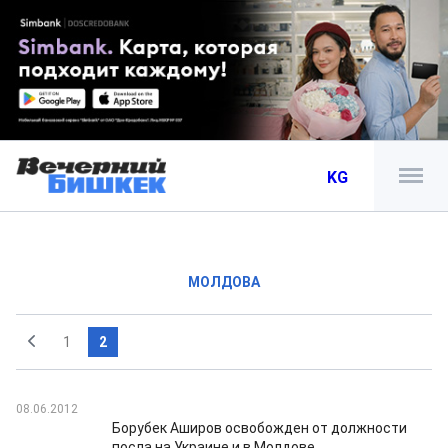
KG
МОЛДОВА
1
2
08.06.2012
Борубек Аширов освобожден от должности
посла на Украине и в Молдове