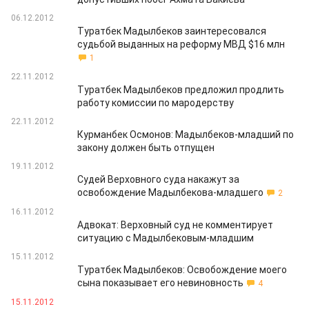
06.12.2012
Туратбек Мадылбеков заинтересовался
судьбой выданных на реформу МВД $16 млн
1
22.11.2012
Туратбек Мадылбеков предложил продлить
работу комиссии по мародерству
22.11.2012
Курманбек Осмонов: Мадылбеков-младший по
закону должен быть отпущен
19.11.2012
Судей Верховного суда накажут за
освобождение Мадылбекова-младшего
2
16.11.2012
Адвокат: Верховный суд не комментирует
ситуацию с Мадылбековым-младшим
15.11.2012
Туратбек Мадылбеков: Освобождение моего
сына показывает его невиновность
4
15.11.2012