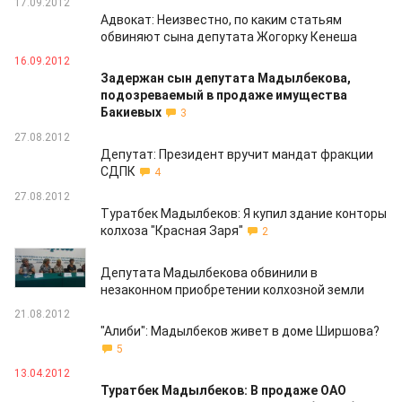
17.09.2012
Адвокат: Неизвестно, по каким статьям
обвиняют сына депутата Жогорку Кенеша
16.09.2012
Задержан сын депутата Мадылбекова,
подозреваемый в продаже имущества
Бакиевых
3
27.08.2012
Депутат: Президент вручит мандат фракции
СДПК
4
27.08.2012
Туратбек Мадылбеков: Я купил здание конторы
колхоза "Красная Заря"
2
24.08.2012
Депутата Мадылбекова обвинили в
незаконном приобретении колхозной земли
21.08.2012
"Алиби": Мадылбеков живет в доме Ширшова?
5
13.04.2012
Туратбек Мадылбеков: В продаже ОАО