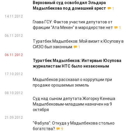
Верховный суд освободил Эльдара
Мадылбекова под домашний арест
1
14.11.2012
Глава ГСУ: Фактов участия депутатов от
фракции "Ата Мекен" в мародерстве нет
1
06.11.2012
Туратбек Мадылбеков: Мой визит к Юсупову в
СИЗО был законным
1
06.11.2012
Туратбек Мадылбеков: Интервью Юсупова
журналистам НТС было незаконным
17.10.2012
Мадылбеков рассказал о коррупции при
продаже орошаемых земель
08.10.2012
Суд над сыном депутата Жогорку Кенеша
Мадылбековым-младшим назначен на 9
октября
21.09.2012
"Фабула": Откуда у Мадылбекова столько
богатства?
9