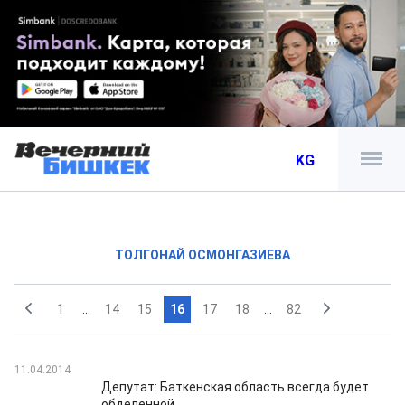
KG
ТОЛГОНАЙ ОСМОНГАЗИЕВА
1
...
14
15
16
17
18
...
82
11.04.2014
Депутат: Баткенская область всегда будет
обделенной