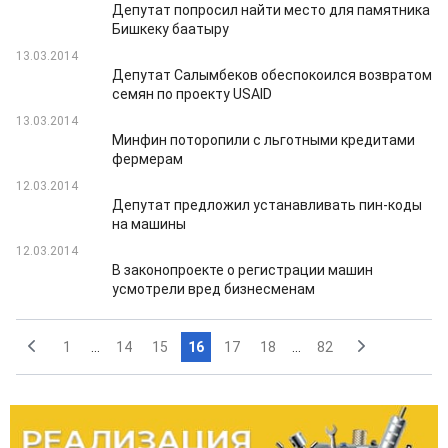
Депутат попросил найти место для памятника
Бишкеку баатыру
13.03.2014
Депутат Салымбеков обеспокоился возвратом
семян по проекту USAID
13.03.2014
Минфин поторопили с льготными кредитами
фермерам
12.03.2014
Депутат предложил устанавливать пин-коды
на машины
12.03.2014
В законопроекте о регистрации машин
усмотрели вред бизнесменам
1
...
14
15
16
17
18
...
82