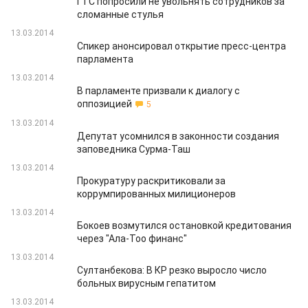
ГТС попросили не увольнять сотрудников за
сломанные стулья
13.03.2014
Спикер анонсировал открытие пресс-центра
парламента
13.03.2014
В парламенте призвали к диалогу с
оппозицией
5
13.03.2014
Депутат усомнился в законности создания
заповедника Сурма-Таш
13.03.2014
Прокуратуру раскритиковали за
коррумпированных милиционеров
13.03.2014
Бокоев возмутился остановкой кредитования
через "Ала-Тоо финанс"
13.03.2014
Султанбекова: В КР резко выросло число
больных вирусным гепатитом
13.03.2014