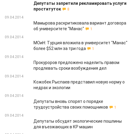
Депутаты запретили рекламировать услуги
проституток
8
09.04.2014
Мамырова раскритиковала вариант договора
об университете "Манас"
1
09.04.2014
МОиН: Турция вложила в университет "Манас"
более $52 млн за три года
1
09.04.2014
Прокуроров предложено наделить правом
продлевать сроки возбуждения дел
09.04.2014
Кожобек Рыспаев представил новую норму о
недрах и экологии
09.04.2014
Депутаты вновь спорят о порядке
трудоустройства своих помощников
1
09.04.2014
Депутаты обсудят экологические пошлины
для въезжающих в КР машин