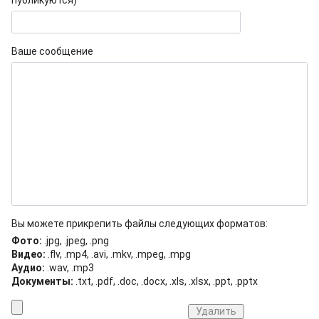
публикуются)
Ваше сообщение
Вы можете прикрепить файлы следующих форматов:
Фото:
.jpg, .jpeg, .png
Видео:
.flv, .mp4, .avi, .mkv, .mpeg, .mpg
Аудио:
.wav, .mp3
Документы:
.txt, .pdf, .doc, .docx, .xls, .xlsx, .ppt, .pptx
Удалить