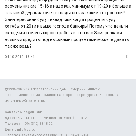
ооочень низкие 15-16,а надо как минимум от 19-20 и больше,а
так какой дурак захочет вкладывать за какие-то гроооши!!!
Заинтересован будут вкладчики когда проценты будут
хотябы от 20ти и выше господа банкиры! Потому что деньги
вкладчиков очень хорошо работают на вас.Заморочками
всякими кредиты под высокими процентами можете давать
так же ведь?
0
04.10.2016, 18:41
@1996-2026
ЗАО "Издательский дом "Вечерний Бишкек"
При размещении материалов на сторонних ресурсах гиперссылка на
источник обязательна.
Контакты редакции:
Адрес:
Кыргызстан, г. Бишкек, ул. Усенбаева, 2.
Телефон:
+996 (312) 88-18-09.
E-mail:
info@vb.kg
Телефон рекламного отдела:
+996 (312) 48-62-03.