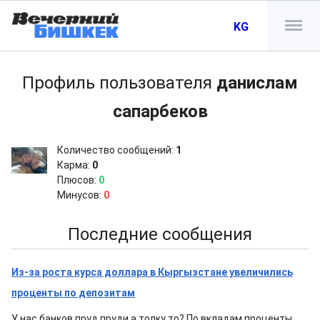
KG
Профиль пользователя
данислам
сапарбеков
Количество сообщений:
1
Карма:
0
Плюсов:
0
Минусов:
0
Последние сообщения
Из-за роста курса доллара в Кыргызстане увеличились
проценты по депозитам
У нас банков пруд пруди,а толку то? По вкладам проценты