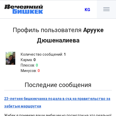
KG
Профиль пользователя
Арууке
Дюшеналиева
Количество сообщений:
1
Карма:
0
Плюсов:
0
Минусов:
0
Последние сообщения
23-летняя бишкекчанка подала в суд на правительство за
забитые маршрутки
Жибек,я понимаю ваши амбиции,но посмотри на это реально!