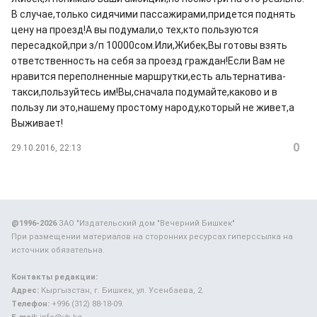
В случае,только сидячими пассажирами,придется поднять
цену на проезд!А вы подумали,о тех,кто пользуются
пересадкой,при з/п 10000сом.Или,Жибек,Вы готовы взять
ответственность на себя за проезд граждан!Если Вам не
нравится переполненные маршрутки,есть альтернатива-
такси,пользуйтесь им!Вы,сначала подумайте,каково и в
пользу ли это,нашему простому народу,который не живет,а
Выживает!
0
29.10.2016, 22:13
@1996-2026
ЗАО "Издательский дом "Вечерний Бишкек"
При размещении материалов на сторонних ресурсах гиперссылка на
источник обязательна.
Контакты редакции:
Адрес:
Кыргызстан, г. Бишкек, ул. Усенбаева, 2.
Телефон:
+996 (312) 88-18-09.