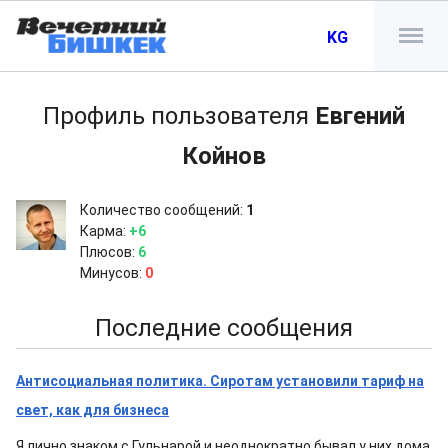
KG
Профиль пользователя
Евгений
Койнов
Количество сообщений:
1
Карма:
+6
Плюсов:
6
Минусов:
0
Последние сообщения
Антисоциальная политика. Сиротам установили тариф на
свет, как для бизнеса
Я лично знаком с Гульнарой и неоднократно бывал у них дома