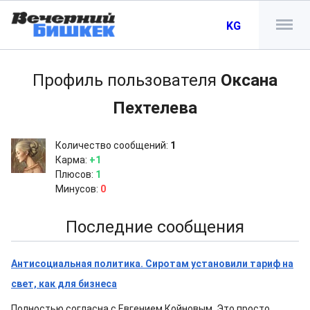
KG
Профиль пользователя
Оксана
Пехтелева
Количество сообщений:
1
Карма:
+1
Плюсов:
1
Минусов:
0
Последние сообщения
Антисоциальная политика. Сиротам установили тариф на
свет, как для бизнеса
Полностью согласна с Евгением Койновым. Это просто