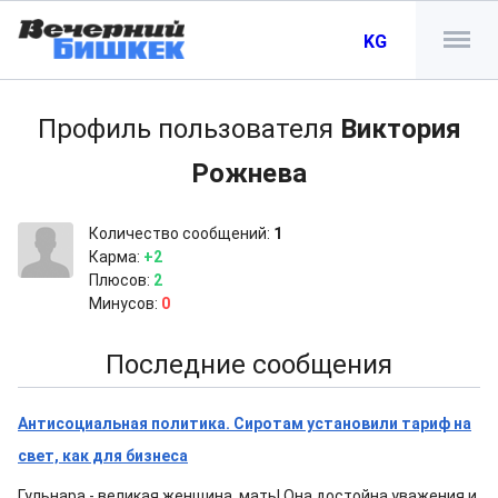
KG
Профиль пользователя
Виктория
Рожнева
Количество сообщений:
1
Карма:
+2
Плюсов:
2
Минусов:
0
Последние сообщения
Антисоциальная политика. Сиротам установили тариф на
свет, как для бизнеса
Гульнара - великая женщина, мать! Она достойна уважения и