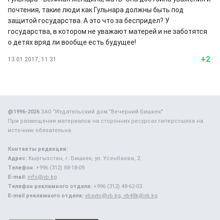
почтения, такие люди как Гульнара должны быть под
защитой государства. А это что за беспридел? У
государства, в котором не уважают матерей и не заботятся
о детях вряд ли вообще есть будущее!
+2
13.01.2017, 11:31
@1996-2026
ЗАО "Издательский дом "Вечерний Бишкек"
При размещении материалов на сторонних ресурсах гиперссылка на
источник обязательна.
Контакты редакции:
Адрес:
Кыргызстан, г. Бишкек, ул. Усенбаева, 2.
Телефон:
+996 (312) 88-18-09.
E-mail:
info@vb.kg
Телефон рекламного отдела:
+996 (312) 48-62-03.
E-mail рекламного отдела:
vbavto@vb.kg, vb48k@vb.kg